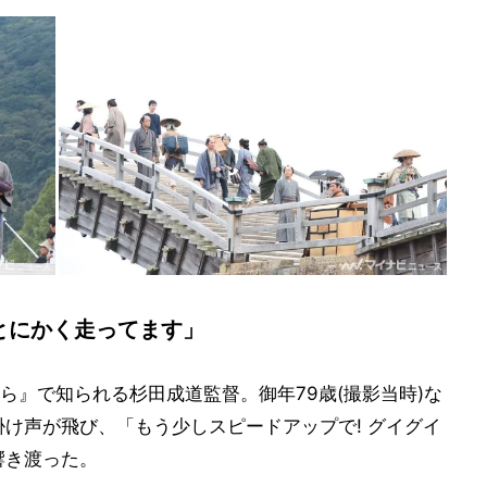
とにかく走ってます」
ら』で知られる杉田成道監督。御年79歳(撮影当時)な
掛け声が飛び、「もう少しスピードアップで! グイグイ
響き渡った。