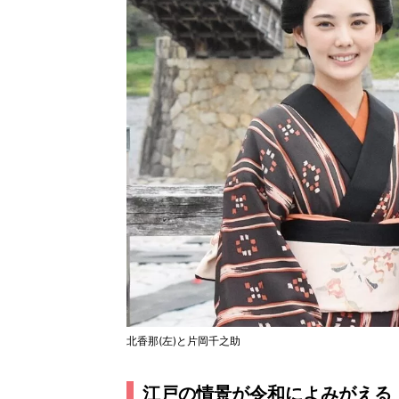
北香那(左)と片岡千之助
江戸の情景が令和によみがえる