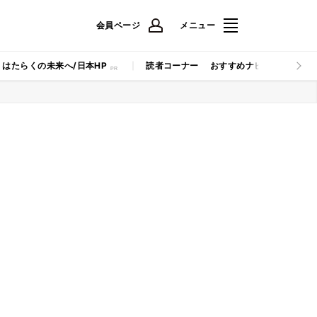
会員ページ
メニュー
はたらくの未来へ/日本HP
読者コーナー
おすすめナビ
マイナビB