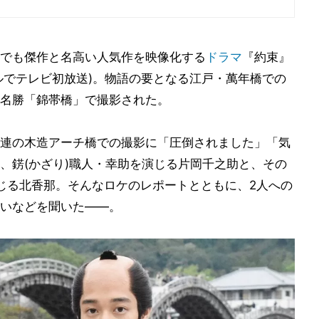
でも傑作と名高い人気作を映像化する
ドラマ
『約束』
ンネルでテレビ初放送)。物語の要となる江戸・萬年橋での
名勝「錦帯橋」で撮影された。
連の木造アーチ橋での撮影に「圧倒されました」「気
、錺(かざり)職人・幸助を演じる片岡千之助と、その
じる北香那。そんなロケのレポートとともに、2人への
いなどを聞いた――。