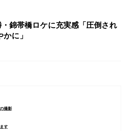
勝・錦帯橋ロケに充実感「圧倒され
やかに」
の撮影
ます