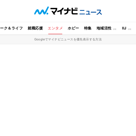
ワーク＆ライフ
就職応援
エンタメ
ホビー
特集
地域活性
IIJ
Googleでマイナビニュースを優先表示する方法