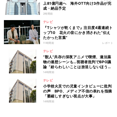
上81億円超へ 海外OTT向け3作品が完
成・納品予定
2時間前
テレビ
『Tシャツが乾くまで』注目度4週連続ト
ップ10 花火の音にかき消された“伝え
たかった言葉”
11時間前
レポート
テレビ
“獣人”共存の深夜アニメで喫煙、違法薬
物の連想シーンも…視聴者批判でBPO議
論「紛らわしいことは放送しないほう
が」
14時間前
テレビ
小学校火災での児童インタビューに批判
の声 BPO、メディア不信の表れを指摘
「萎縮しすぎない視点が大事」
14時間前