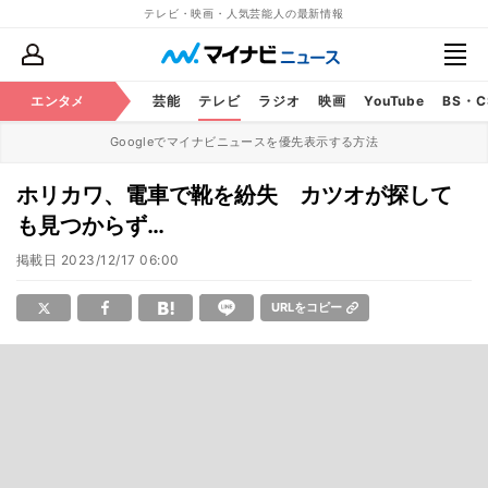
テレビ・映画・人気芸能人の最新情報
エンタメ
芸能
テレビ
ラジオ
映画
YouTube
BS・
Googleでマイナビニュースを優先表示する方法
ホリカワ、電車で靴を紛失 カツオが探して
も見つからず…
掲載日
2023/12/17 06:00
URLをコピー