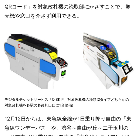
QRコード」を対象改札機の読取部にかざすことで、券
売機や窓口を介さず利用できる。
デジタルチケットサービス「Q SKIP」対象改札機の種類(2タイプどちらかの
対象改札機を各駅の各改札出口に1台整備)
12月12日からは、東急線全線が1日乗り降り自由の「東
急線ワンデーパス」や、渋谷～自由が丘～二子玉川の