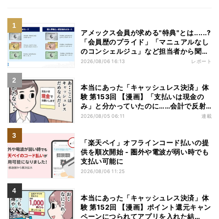
アメックス会員が求める"特典"とは......?
「会員歴のプライド」「マニュアルなし
のコンシェルジュ」など担当者から聞い
た"裏話"も
2026/08/06 16:13
レポート
本当にあった「キャッシュレス決済」体
験 第153回 【漫画】「支払いは現金の
み」と分かっていたのに……会計で反射
的に出してしまったものは
2026/08/05 06:11
連載
「楽天ペイ」オフラインコード払いの提
供を順次開始 - 圏外や電波が弱い時でも
支払い可能に
2026/08/06 11:25
本当にあった「キャッシュレス決済」体
験 第152回 【漫画】ポイント還元キャン
ペーンにつられてアプリを入れた結