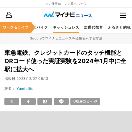
いい仕事は、いい暮らしから
ルメ
ワーク＆ライフ
レジャー
車とバイク
キャッシュレス
次世代教育
ふるさと納税
Googleでマイナビニュースを優先表示する方法
東急電鉄、クレジットカードのタッチ機能と
QRコード使った実証実験を2024年1月中に全
駅に拡大へ
掲載日
2023/12/07 09:13
著者：
Yumi's life
URLをコピー