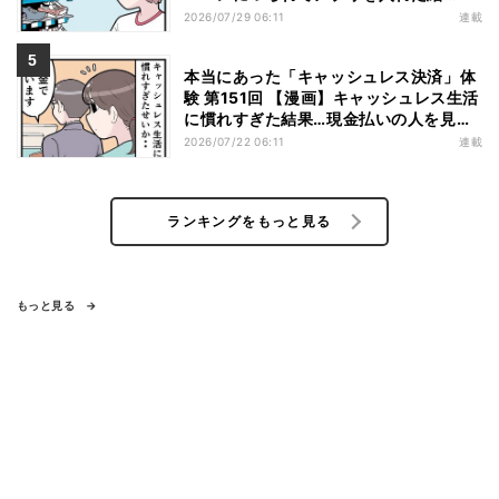
果……お得を逃したまさかの理由
2026/07/29 06:11
連載
本当にあった「キャッシュレス決済」体
験 第151回 【漫画】キャッシュレス生活
に慣れすぎた結果…現金払いの人を見る
と「理由」を推理してしまう
2026/07/22 06:11
連載
ランキングをもっと見る
もっと見る