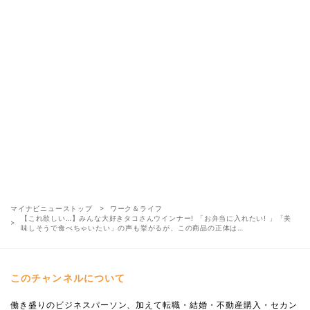
マイナビニューストップ
ワーク＆ライフ
【これ欲しい…】みんな大好きタコさんウインナー! 「お弁当に入れたい! 」「美
味しそうで食べちゃいたい」の声も挙がるが、この商品の正体は…
このチャンネルについて
働き盛りのビジネスパーソン、加えて転職・結婚・不動産購入・セカン