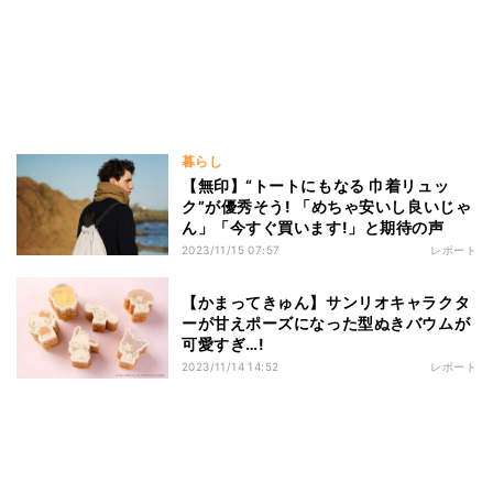
暮らし
【無印】“トートにもなる 巾着リュッ
ク”が優秀そう! 「めちゃ安いし良いじゃ
ん」「今すぐ買います!」と期待の声
2023/11/15 07:57
レポート
【かまってきゅん】サンリオキャラクタ
ーが甘えポーズになった型ぬきバウムが
可愛すぎ…!
2023/11/14 14:52
レポート