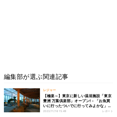
編集部が選ぶ関連記事
レジャー
【極楽～】東京に新しい温浴施設「東京
豊洲 万葉倶楽部」オープン! - 「お魚買
いに行ったついでに行ってみよかな」
「楽しみ」
2023/11/16 15:49
レポート