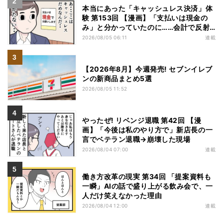
本当にあった「キャッシュレス決済」体
験 第153回 【漫画】「支払いは現金の
み」と分かっていたのに……会計で反射
的に出してしまったものは
2026/08/05 06:11
連載
【2026年8月】今週発売! セブンイレブ
ンの新商品まとめ5選
2026/08/05 11:52
やったぜ! リベンジ退職 第42回 【漫
画】「今後は私のやり方で」新店長の一
言でベテラン退職→崩壊した現場
2026/08/04 07:00
連載
働き方改革の現実 第34回 「提案資料も
一瞬」AIの話で盛り上がる飲み会で、一
人だけ笑えなかった理由
2026/08/04 12:00
連載