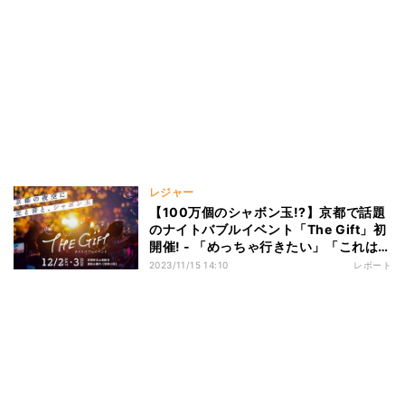
レジャー
【100万個のシャボン玉!?】京都で話題
のナイトバブルイベント「The Gift」初
開催! - 「めっちゃ行きたい」「これは綺
麗!」
2023/11/15 14:10
レポート