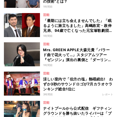
の技術"とは？
1時間前
芸能
「最期には立ち会えませんでした」「眠
るように旅立ちました」高嶋政宏・政伸
兄弟、94歳で亡くなった元宝塚歌劇団ト
ップスターの母・寿美花代を追悼 ここ
1時間前
数年は誤嚥性肺炎で入退院を繰り返して
芸能
いた
Mrs. GREEN APPLE大森元貴「バラー
ド曲で花火って…」スタジアムツアー
『ゼンジン』演出の裏側と「ダーリン」
への思いを語る
1時間前
芸能
涼しい室内で「伯方の塩」熱唱続出! わ
ずか3秒のサウンドロゴが7月カラオケラ
ンキング総合1位に
3時間前
レポート
芸能
ナイトプールから公式配信 ギフティン
グラウンドを勝ち抜いたライバーは「プ