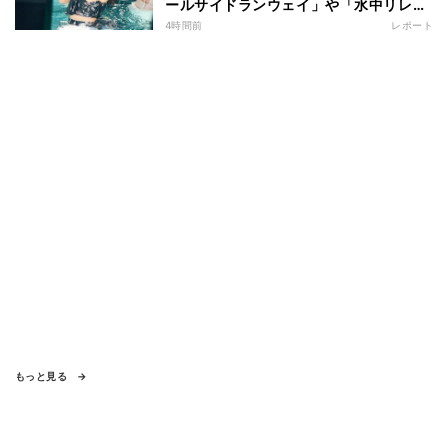
ールサイドランウェイ」や「水中リレ
ー」にも参加 『イチナナイト★プー
4時間前
レポート
ル・パーティー』
もっと見る