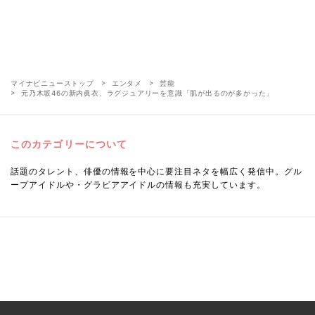
マイナビニューストップ
エンタメ
芸能
元乃木坂46の新内眞衣、ラグジュアリーを意識「肌が出るのが多かった」
このカテゴリーについて
話題のタレント、俳優の情報を中心に要注目ネタを幅広く発信中。グル
ープアイドルや・グラビアアイドルの情報も充実しています。