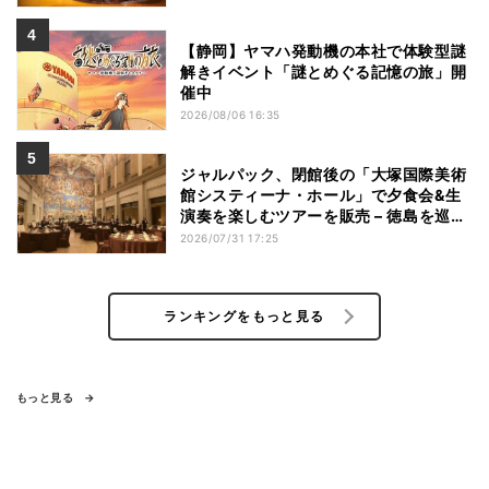
【静岡】ヤマハ発動機の本社で体験型謎
解きイベント「謎とめぐる記憶の旅」開
催中
2026/08/06 16:35
ジャルパック、閉館後の「大塚国際美術
館システィーナ・ホール」で夕食会&生
演奏を楽しむツアーを販売 – 徳島を巡る
5つのコース
2026/07/31 17:25
ランキングをもっと見る
もっと見る