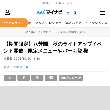
いい仕事は、いい暮らしから
暮らし
ワーク＆ライフ
ヘルスケア
グルメ
レジャー
車とバイク
キャッシュレス
Googleでマイナビニュースを優先表示する方法
【期間限定】八芳園、秋のライトアップイベ
ント開催 - 限定メニューやバーも登場!
掲載日
2023/10/20 16:10
著者：
御木本千春
URLをコピー