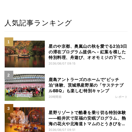
人気記事ランキング
星のや京都、奥嵐山の秋を愛でる2泊3日
の滞在プログラム提供へ - 紅葉を模した
特別料理、舟遊び、オオモミジの下でお
こなう深呼吸など
2026/08/07 09:15
鹿島アントラーズのホームで“ピッチ
泊”体験、茨城県産野菜の「サステナブ
ルBBQ」も楽しむ特別キャンプ
20時間前
レポート
星野リゾートで酷暑を乗り切る特別体験
——軽井沢で至福の安眠プログラム、熱
海の花火や北海道トマムのとうきびを主
役にしたアフタヌーンティー
2026/08/07 09:51