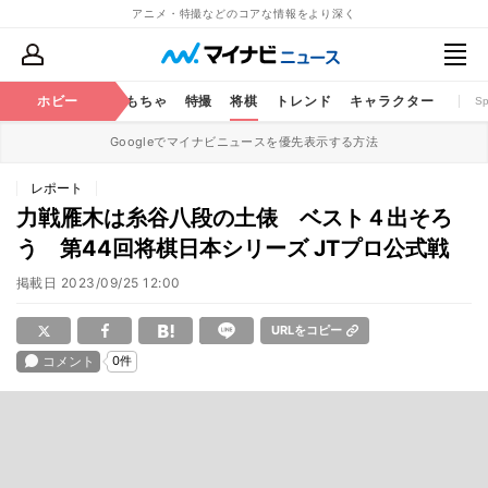
アニメ・特撮などのコアな情報をより深く
鉄道
コミック
ホビー
おもちゃ
特撮
将棋
トレンド
キャラクター
S
Googleでマイナビニュースを優先表示する方法
レポート
力戦雁木は糸谷八段の土俵 ベスト４出そろ
う 第44回将棋日本シリーズ JTプロ公式戦
掲載日
2023/09/25 12:00
URLをコピー