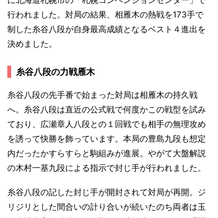
に北海道札幌市の「札幌コンベンションセンター」で
行われました。対局の結果、相雁木の熱戦を173手で
制した糸谷八段が自身最高成績となるベスト４進出を
決めました。
糸谷八段の力戦雁木
糸谷八段の先手番で始まった対局は相雁木の持久戦
へ。糸谷八段は直近の公式戦で何度かこの戦型を試み
ており、広瀬章人八段との１回戦でも相手の無理攻め
を誘って快勝を飾っています。本局の豊島九段も想定
内だったかすらすらと駒組みが進展。やがて大盤解説
の木村一基九段による指示で封じ手が行われました。
糸谷八段の記した封じ手が開封されて対局が再開。ジ
リジリとした間合いの計り合いが続いたのち両者は玉