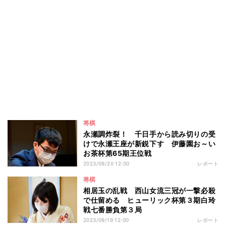
将棋
永瀬調炸裂！ 千日手から読み切りの受
けで永瀬王座が新鋭下す 伊藤園お～い
お茶杯第65期王位戦
2023/09/20 12:00
レポート
将棋
相居玉の乱戦 西山女流三冠が一撃必殺
で仕留める ヒューリック杯第３期白玲
戦七番勝負第３局
2023/09/19 12:00
レポート