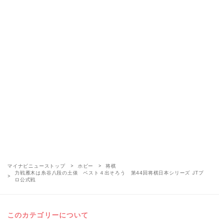
マイナビニューストップ
ホビー
将棋
力戦雁木は糸谷八段の土俵 ベスト４出そろう 第44回将棋日本シリーズ JTプ
ロ公式戦
このカテゴリーについて