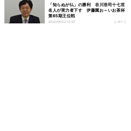
「知らぬが仏」の勝利 谷川浩司十七世
名人が実力者下す 伊藤園お～いお茶杯
第65期王位戦
2023/09/22 12:00
レポート