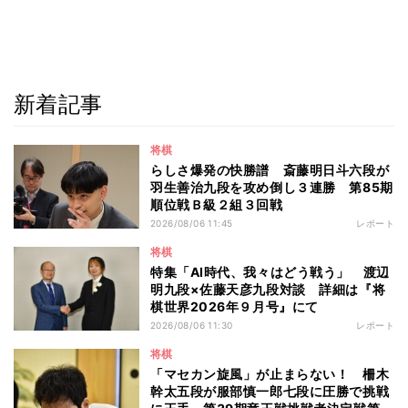
新着記事
将棋
らしさ爆発の快勝譜 斎藤明日斗六段が
羽生善治九段を攻め倒し３連勝 第85期
順位戦Ｂ級２組３回戦
2026/08/06 11:45
レポート
将棋
特集「AI時代、我々はどう戦う」 渡辺
明九段×佐藤天彦九段対談 詳細は『将
棋世界2026年９月号』にて
2026/08/06 11:30
レポート
将棋
「マセカン旋風」が止まらない！ 柵木
幹太五段が服部慎一郎七段に圧勝で挑戦