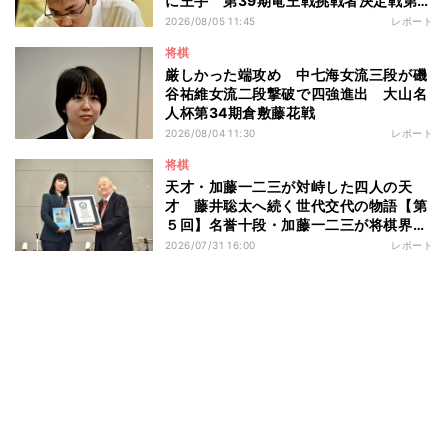
に王手 第39期竜王戦挑戦者決定戦第１
局
2026/08/05 11:45
レポート
将棋
厳しかった端攻め 中七海女流三段が磯
谷祐維女流二段撃破で四強進出 大山名
人杯第34期倉敷藤花戦
2026/08/04 11:30
レポート
将棋
天才・加藤一二三が対峙した四人の天
才 藤井聡太へ続く世代交代の物語【第
５回】名誉十段・加藤一二三が将棋界に
残したもの
2026/07/31 16:00
レポート