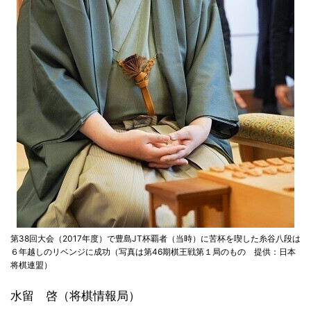
第38回大会（2017年度）で豊島JT杯覇者（当時）に苦杯を喫した糸谷八段は
６年越しのリベンジに成功（写真は第46期棋王戦第１局のもの 提供：日本
将棋連盟）
水留 啓（将棋情報局）