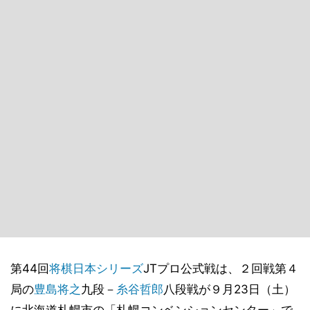
第44回
将棋日本シリーズ
JTプロ公式戦は、２回戦第４
局の
豊島将之
九段－
糸谷哲郎
八段戦が９月23日（土）