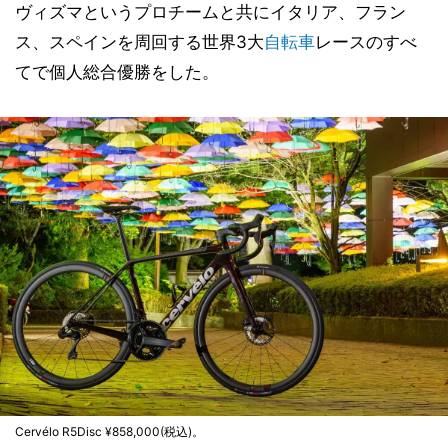
ヴィズマというプロチームと共にイタリア、フラン
ス、スペインを周回する世界3大
自転車
レースのすべ
てで個人総合優勝をした。
Cervélo R5Disc ¥858,000(税込)。