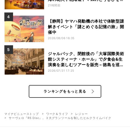
役にしたアフタヌーンティー
21時間前
【静岡】ヤマハ発動機の本社で体験型謎
解きイベント「謎とめぐる記憶の旅」開
催中
2026/08/06 16:35
ジャルパック、閉館後の「大塚国際美術
館システィーナ・ホール」で夕食会&生
演奏を楽しむツアーを販売 – 徳島を巡る
5つのコース
2026/07/31 17:25
ランキングをもっと見る
マイナビニューストップ
ワーク＆ライフ
レジャー
サーヴェロ『R5 Disc』。３大グランツールを制したヒルクライムバイク