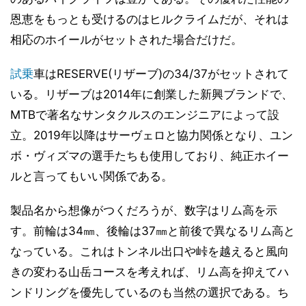
恩恵をもっとも受けるのはヒルクライムだが、それは
相応のホイールがセットされた場合だけだ。
試乗
車はRESERVE(リザーブ)の34/37がセットされて
いる。リザーブは2014年に創業した新興ブランドで、
MTBで著名なサンタクルスのエンジニアによって設
立。2019年以降はサーヴェロと協力関係となり、ユン
ボ・ヴィズマの選手たちも使用しており、純正ホイー
ルと言ってもいい関係である。
製品名から想像がつくだろうが、数字はリム高を示
す。前輪は34㎜、後輪は37㎜と前後で異なるリム高と
なっている。これはトンネル出口や峠を越えると風向
きの変わる山岳コースを考えれば、リム高を抑えてハ
ンドリングを優先しているのも当然の選択である。ち