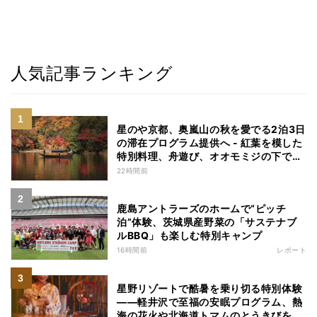
人気記事ランキング
星のや京都、奥嵐山の秋を愛でる2泊3日
の滞在プログラム提供へ - 紅葉を模した
特別料理、舟遊び、オオモミジの下でお
こなう深呼吸など
22時間前
鹿島アントラーズのホームで“ピッチ
泊”体験、茨城県産野菜の「サステナブ
ルBBQ」も楽しむ特別キャンプ
16時間前
レポート
星野リゾートで酷暑を乗り切る特別体験
——軽井沢で至福の安眠プログラム、熱
海の花火や北海道トマムのとうきびを主