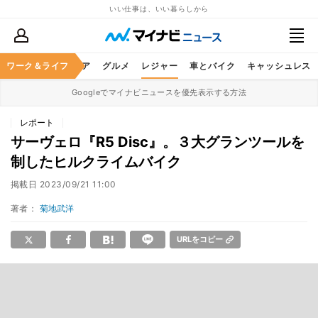
いい仕事は、いい暮らしから
暮らし
ワーク＆ライフ
ヘルスケア
グルメ
レジャー
車とバイク
キャッシュレス
Googleでマイナビニュースを優先表示する方法
レポート
サーヴェロ『R5 Disc』。３大グランツールを
制したヒルクライムバイク
掲載日
2023/09/21 11:00
著者：
菊地武洋
URLをコピー