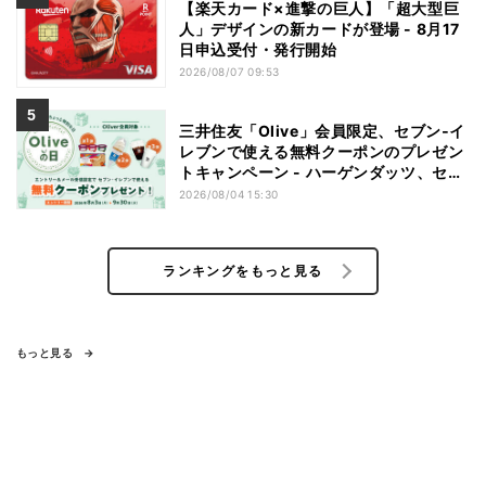
【楽天カード×進撃の巨人】「超大型巨
人」デザインの新カードが登場 - 8月17
日申込受付・発行開始
2026/08/07 09:53
三井住友「Olive」会員限定、セブン‐イ
レブンで使える無料クーポンのプレゼン
トキャンペーン - ハーゲンダッツ、セブ
ンカフェなどが無料に
2026/08/04 15:30
ランキングをもっと見る
もっと見る