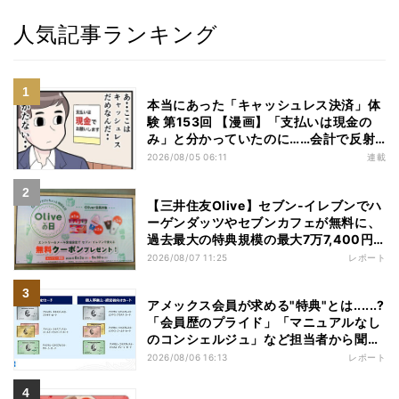
人気記事ランキング
本当にあった「キャッシュレス決済」体
験 第153回 【漫画】「支払いは現金の
み」と分かっていたのに……会計で反射
的に出してしまったものは
2026/08/05 06:11
連載
【三井住友Olive】セブン-イレブンでハ
ーゲンダッツやセブンカフェが無料に、
過去最大の特典規模の最大7万7,400円
相当がもらえるキャンペーンも - 夏休み
2026/08/07 11:25
レポート
の"酷暑出費"を応援
アメックス会員が求める"特典"とは......?
「会員歴のプライド」「マニュアルなし
のコンシェルジュ」など担当者から聞い
た"裏話"も
2026/08/06 16:13
レポート