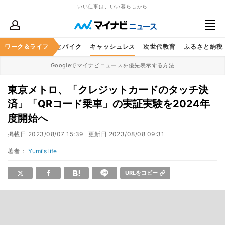
いい仕事は、いい暮らしから
ルメ
ワーク＆ライフ
レジャー
車とバイク
キャッシュレス
次世代教育
ふるさと納税
Googleでマイナビニュースを優先表示する方法
東京メトロ、「クレジットカードのタッチ決
済」「QRコード乗車」の実証実験を2024年
度開始へ
掲載日
2023/08/07 15:39
更新日
2023/08/08 09:31
著者：
Yumi's life
URLをコピー