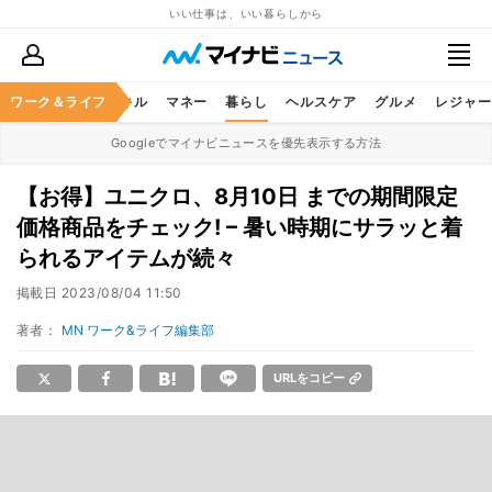
いい仕事は、いい暮らしから
ャリア
ワーク＆ライフ
ビジネススキル
マネー
暮らし
ヘルスケア
グルメ
レジャー
Googleでマイナビニュースを優先表示する方法
【お得】ユニクロ、8月10日 までの期間限定
価格商品をチェック! – 暑い時期にサラッと着
られるアイテムが続々
掲載日
2023/08/04 11:50
著者：
MN ワーク&ライフ編集部
URLをコピー