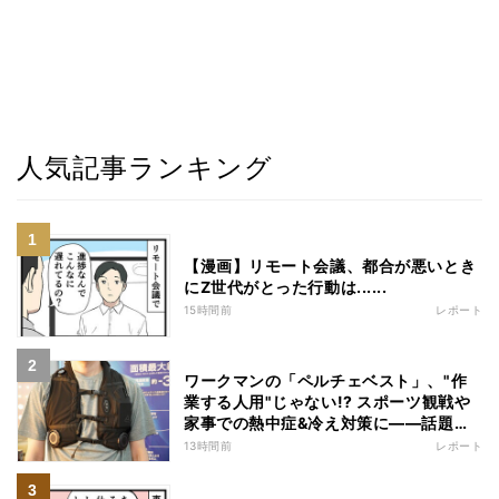
人気記事ランキング
【漫画】リモート会議、都合が悪いとき
にZ世代がとった行動は......
15時間前
レポート
ワークマンの「ペルチェベスト」、"作
業する人用"じゃない!? スポーツ観戦や
家事での熱中症&冷え対策に――話題の
商品を徹底検証
13時間前
レポート