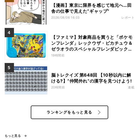
【漫画】東京に限界を感じて地元へ…田
舎の仕事で見えた“ギャップ”
2026/08/06 16:03
レポート
【ファミマ】対象商品を買うと「ポケモ
ンフレンダ」レックウザ・ピカチュウ＆
ゼラオラのスペシャルフレンダピックが
もらえるキャンペーン
19時間前
脳トレクイズ 第648回 【10秒以内に解
ける?】“仲間外れ”の漢字を見つけよう!
20時間前
連載
ランキングをもっと見る
もっと見る