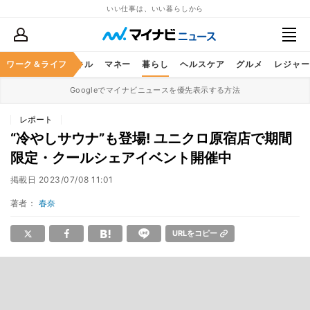
いい仕事は、いい暮らしから
ャリア
ワーク＆ライフ
ビジネススキル
マネー
暮らし
ヘルスケア
グルメ
レジャー
Googleでマイナビニュースを優先表示する方法
レポート
“冷やしサウナ”も登場! ユニクロ原宿店で期間
限定・クールシェアイベント開催中
掲載日
2023/07/08 11:01
著者：
春奈
URLをコピー