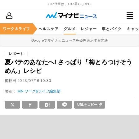
いい仕事は、いい暮らしから
ワーク＆ライフ
マネー
暮らし
ヘルスケア
グルメ
レジャー
車とバイク
キャッ
Googleでマイナビニュースを優先表示する方法
レポート
夏バテのあなたへ! さっぱり「梅とろつけそう
めん」レシピ
掲載日
2023/07/16 10:30
著者：
MN ワーク&ライフ編集部
URLをコピー