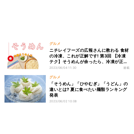
グルメ
ニチレイフーズの広報さんに教わる 食材
の冷凍、これが正解です! 第3回 【冷凍
テク】そうめんが余ったら、冷凍が正解!
でも自然解凍やレンジはNG、おいしい
2023/06/04 11:30
連載
解凍方法は?
グルメ
「そうめん」「ひやむぎ」「うどん」の
違いとは? 夏に食べたい麺類ランキング
発表
2023/06/02 10:08