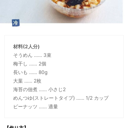
材料(2人分)
そうめん …… 3束
梅干し …… 2個
長いも …… 80g
大葉 …… 2枚
海苔の佃煮 …… 小さじ2
めんつゆ(ストレートタイプ) …… 1/2 カップ
ピーナッツ …… 適量