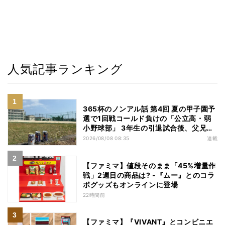
人気記事ランキング
365杯のノンアル話 第4回 夏の甲子園予
選で1回戦コールド負けの「公立高・弱
小野球部」 3年生の引退試合後、父兄
が“現場”で取り出したのは……
2026/08/08 08:35
連載
【ファミマ】値段そのまま「45%増量作
戦」2週目の商品は? -『ムー』とのコラ
ボグッズもオンラインに登場
22時間前
【ファミマ】『VIVANT』とコンビニエ