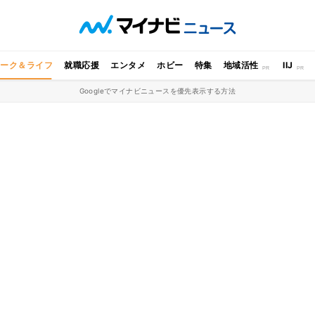
ワーク＆ライフ
就職応援
エンタメ
ホビー
特集
地域活性
IIJ
Googleでマイナビニュースを優先表示する方法