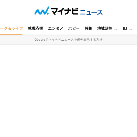
ワーク＆ライフ
就職応援
エンタメ
ホビー
特集
地域活性
IIJ
Googleでマイナビニュースを優先表示する方法