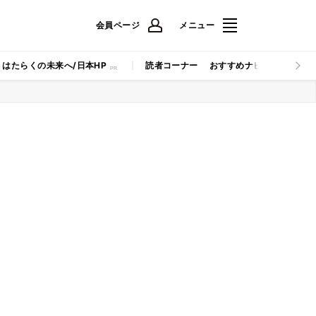
会員ページ
メニュー
はたらくの未来へ/日本HP
読者コーナー
おすすめナビ
マイナビB