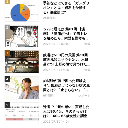
手首などにできる「ガングリ
オン」とは - 何科を受診す
る? 治療法は?
24時間前
ジムに通えば 第81回 【漫
画】「腰痛がっ!」で筋トレ
を始めたら…体型も思考も別
人になっていた
2026/08/03 07:00
連載
銭湯は550円の天国 第19回
露天風呂にサウナ2つ、水風
呂2つ! 上野の隣で見つけた
東京屈指の人気銭湯
2026/07/31 16:00
連載
約6割が“咳で困った経験あ
り”…風邪だけじゃない咳の原
因とは? 「止まらない」「眠
れない」悩みを医師が解説
9時間前
レポート
帰省で「親の老い」実感した
人は96.4%、そのきっかけ
は? - 40～65歳女性に調査
2026/07/30 14:01