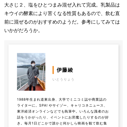
大さじ２、塩をひとつまみ混ぜ入れて完成。乳製品は
キウイの酵素により苦くなる性質もあるので、飲む直
前に混ぜるのがおすすめのようだ。参考にしてみては
いかがだろうか。
伊藤綾
いとうりょう
1988年生まれ道東出身、大学でミニコミ誌や商業誌の
ライターに。SPA! やサイゾー、キャリコネニュース、
東洋経済オンラインなどでも執筆中。いろんな識者のお
話をうかがったり、イベントにお邪魔したりするのが好
き。毎月1日どこかで誰かと何かしら映画を観て飲む集