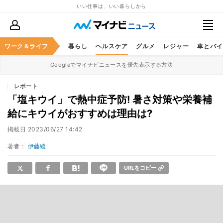
いい仕事は、いい暮らしから
ジネススキル
ワーク＆ライフ
マネー
暮らし
ヘルスケア
グルメ
レジャー
車とバイ
Googleでマイナビニュースを優先表示する方法
レポート
「塩キウイ」で熱中症予防! 暑さ対策や栄養補
給にキウイがおすすめは理由は?
掲載日
2023/06/27 14:42
著者：
伊藤綾
URLをコピー