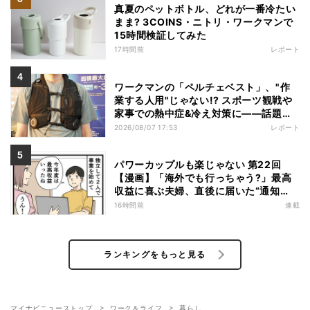
真夏のペットボトル、どれが一番冷たい
まま? 3COINS・ニトリ・ワークマンで
15時間検証してみた
17時間前
レポート
ワークマンの「ペルチェベスト」、"作
業する人用"じゃない!? スポーツ観戦や
家事での熱中症&冷え対策に――話題の
商品を徹底検証
2026/08/07 17:53
レポート
パワーカップルも楽じゃない 第22回
【漫画】「海外でも行っちゃう?」最高
収益に喜ぶ夫婦、直後に届いた“通知
書”で現実に戻された
16時間前
連載
ランキングをもっと見る
マイナビニューストップ
ワーク＆ライフ
暮らし