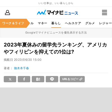
いい仕事は、いい暮らしから
ャリア
ワーク＆ライフ
ビジネススキル
マネー
暮らし
ヘルスケア
グルメ
レジャー
Googleでマイナビニュースを優先表示する方法
2023年夏休みの留学先ランキング、アメリカ
やフィリピンを抑えての1位は?
掲載日
2023/06/20 15:00
著者：
御木本千春
URLをコピー