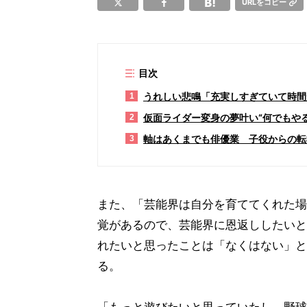
URLをコピー
目次
うれしい悲鳴「充実しすぎていて時間
1
仮面ライダー変身の夢叶い“何でもや
2
軸はあくまでも俳優業 子役からの転
3
また、「芸能界は自分を育ててくれた場
覚があるので、芸能界に恩返ししたいと
れたいと思ったことは「なくはない」と
る。