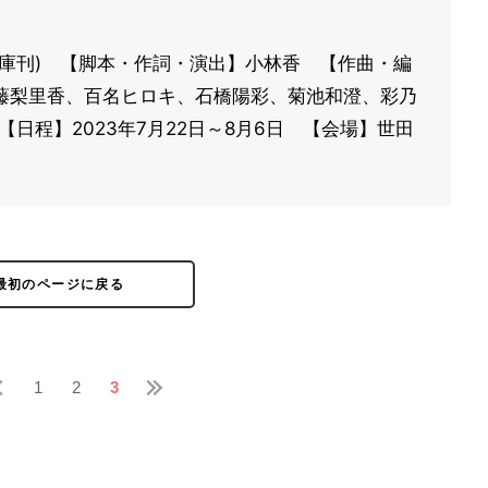
庫刊) 【脚本・作詞・演出】小林香 【作曲・編
藤梨里香、百名ヒロキ、石橋陽彩、菊池和澄、彩乃
日程】2023年7月22日～8月6日 【会場】世田
最初のページに戻る
1
2
3