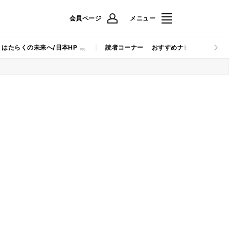
会員ページ
メニュー
はたらくの未来へ/日本HP
読者コーナー
おすすめナビ
マイナビB