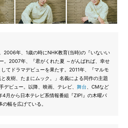
。2006年、1歳の時にNHK教育(当時)の『いないい
ー。2007年、『君がくれた夏 ～がんばれば、幸せ
としてドラマデビューを果たす。2011年、『マルモ
薫と友樹、たまにムック。」名義による同作の主題
歌手デビュー。以降、映画、テレビ、
舞台
、CMなど
4月から日本テレビ系情報番組『ZIP!』の木曜パ
事の幅を広げている。