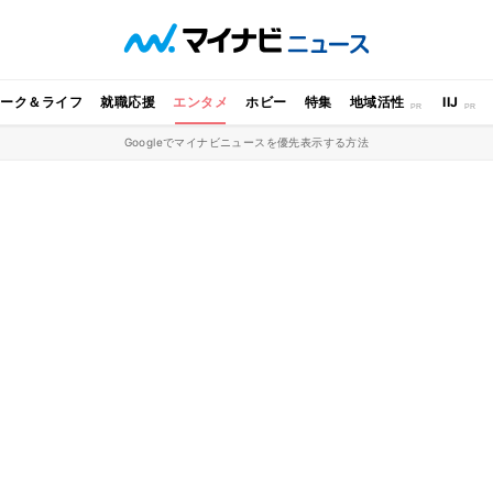
ワーク＆ライフ
就職応援
エンタメ
ホビー
特集
地域活性
IIJ
Googleでマイナビニュースを優先表示する方法