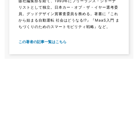
版社編集部を経て、1993年にフリーランス・ジャーナ
リストとして独立。日本カー・オブ・ザ・イヤー選考委
員。グッドデザイン賞審査委員を務める。著書に『これ
から始まる自動運転 社会はどうなる!?』『MaaS入門 ま
ちづくりのためのスマートモビリティ戦略』など。
この著者の記事一覧はこちら