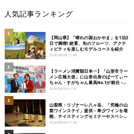
人気記事ランキング
【岡山県】「晴れの国おかやま」を1泊2
日で満喫! 絶景、旬のフルーツ、アクテ
ィビティを楽しむモデルコースを紹介
2026/08/08 17:48
【ラーメン消費額日本一】「山形市ラー
メン広報大使」に山形出身のぱーてぃー
ちゃん・すがちゃん最高No.1が就任 -
「山ラー」の魅力を発信へ
2026/08/08 17:42
山梨県・リゾナーレ八ヶ岳、「究極の山
梨ワインステイ」提供 - 希少ワインを堪
能、テイスティングセミナーやスペシャ
ルディナーも
2026/08/08 17:46