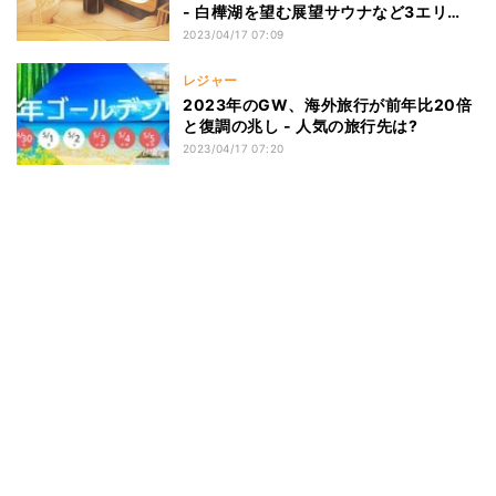
- 白樺湖を望む展望サウナなど3エリ
ア、日帰り利用もOK
2023/04/17 07:09
レジャー
2023年のGW、海外旅行が前年比20倍
と復調の兆し - 人気の旅行先は?
2023/04/17 07:20