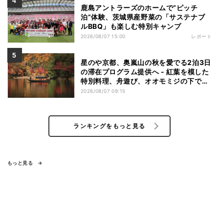
鹿島アントラーズのホームで“ピッチ
泊”体験、茨城県産野菜の「サステナブ
ルBBQ」も楽しむ特別キャンプ
2026/08/07 15:00
レポート
星のや京都、奥嵐山の秋を愛でる2泊3日
の滞在プログラム提供へ - 紅葉を模した
特別料理、舟遊び、オオモミジの下でお
こなう深呼吸など
2026/08/07 09:15
ランキングをもっと見る
もっと見る