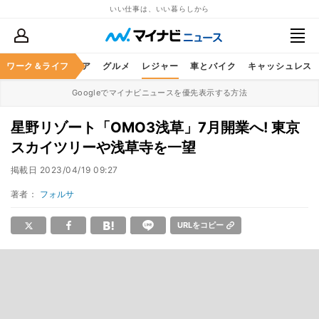
いい仕事は、いい暮らしから
暮らし
ワーク＆ライフ
ヘルスケア
グルメ
レジャー
車とバイク
キャッシュレス
Googleでマイナビニュースを優先表示する方法
星野リゾート「OMO3浅草」7月開業へ! 東京
スカイツリーや浅草寺を一望
掲載日
2023/04/19 09:27
著者：
フォルサ
URLをコピー