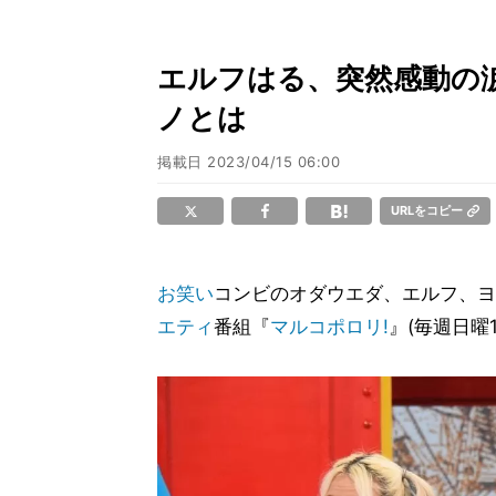
エルフはる、突然感動の
ノとは
掲載日
2023/04/15 06:00
URLをコピー
お笑い
コンビのオダウエダ、エルフ、ヨ
エティ
番組『
マルコポロリ!
』(毎週日曜