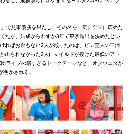
わるも、縦横無尽にボケまくるヨネダ2000にベテラ
 2021』で見事優勝を果たし、その名を一気に全国に広めた
てたが、結成からわずか3年で東京進出を決めたとい
ければお金もない2人が頼ったのは、ピン芸人の三浦
か出られなかった2人にマイルドが授けた最低のアド
軍団ライブの暗すぎるトークテーマなど、オダウエダが
態が明かされる。