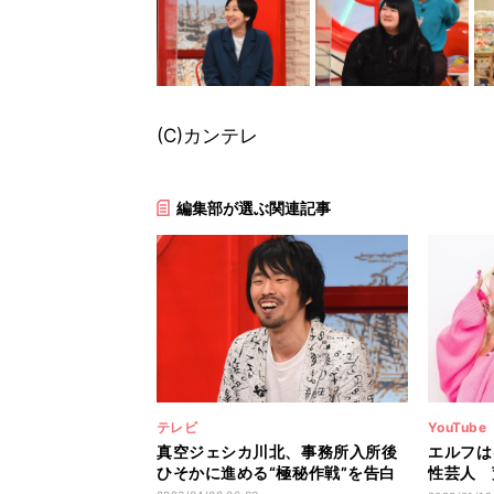
(C)カンテレ
編集部が選ぶ関連記事
テレビ
YouTube
真空ジェシカ川北、事務所入所後
エルフは
ひそかに進める“極秘作戦”を告白
性芸人 
くれそう