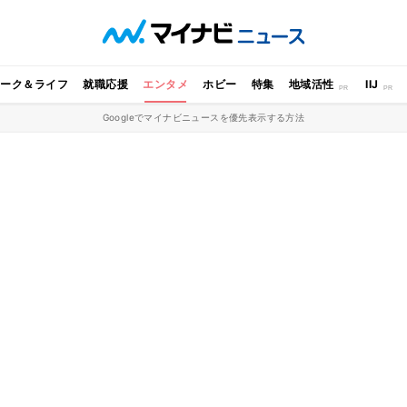
ワーク＆ライフ
就職応援
エンタメ
ホビー
特集
地域活性
IIJ
Googleでマイナビニュースを優先表示する方法