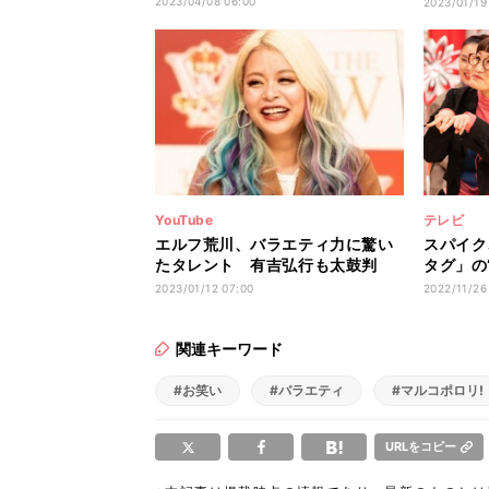
2023/04/08 06:00
2023/01/19
YouTube
テレビ
エルフ荒川、バラエティ力に驚い
スパイク
たタレント 有吉弘行も太鼓判
タグ」の
「あの子は…」
『THE
2023/01/12 07:00
2022/11/26
関連キーワード
#お笑い
#バラエティ
#マルコポロリ!
URLをコピー