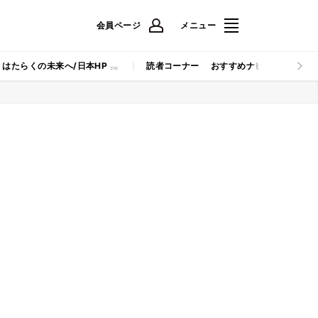
会員ページ
メニュー
はたらくの未来へ/日本HP
読者コーナー
おすすめナビ
マイナビB