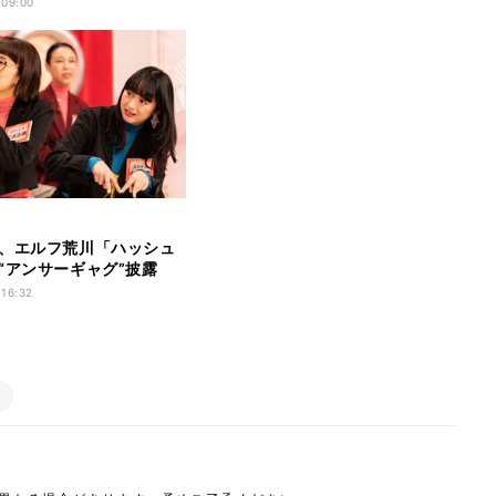
 09:00
、エルフ荒川「ハッシュ
“アンサーギャグ”披露
 W』会見を沸かせる
 16:32