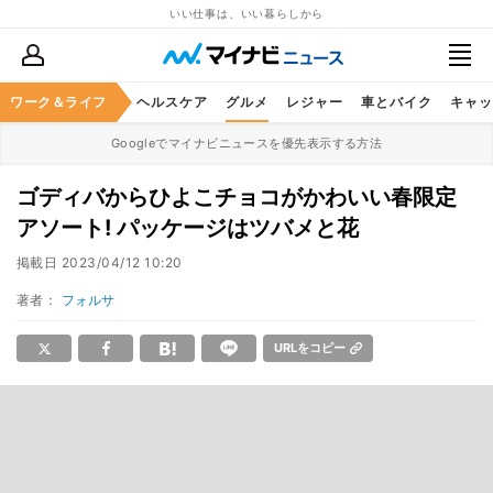
いい仕事は、いい暮らしから
ワーク＆ライフ
マネー
暮らし
ヘルスケア
グルメ
レジャー
車とバイク
キャッ
Googleでマイナビニュースを優先表示する方法
ゴディバからひよこチョコがかわいい春限定
アソート! パッケージはツバメと花
掲載日
2023/04/12 10:20
著者：
フォルサ
URLをコピー