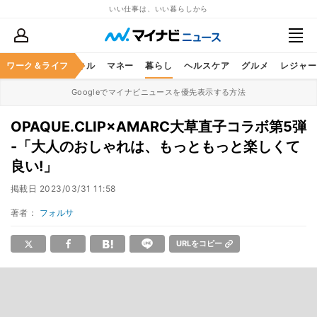
いい仕事は、いい暮らしから
ャリア
ワーク＆ライフ
ビジネススキル
マネー
暮らし
ヘルスケア
グルメ
レジャー
Googleでマイナビニュースを優先表示する方法
OPAQUE.CLIP×AMARC大草直子コラボ第5弾
-「大人のおしゃれは、もっともっと楽しくて
良い!」
掲載日
2023/03/31 11:58
著者：
フォルサ
URLをコピー