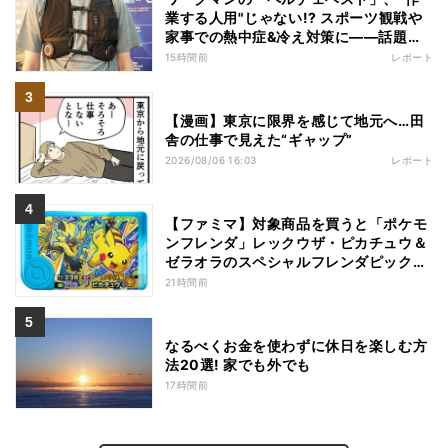
業する人用"じゃない!? スポーツ観戦や
家事での熱中症&冷え対策に――話題の
商品を徹底検証
15時間前
レポート
【漫画】東京に限界を感じて地元へ…田
舎の仕事で見えた“ギャップ”
2026/08/06 16:03
レポート
【ファミマ】対象商品を買うと「ポケモ
ンフレンダ」レックウザ・ピカチュウ＆
ゼラオラのスペシャルフレンダピックが
もらえるキャンペーン
21時間前
なるべくお金を使わずに休日を楽しむ方
法20選! 家でも外でも
17時間前