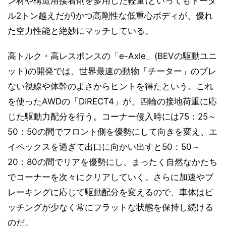
ン材や構造用接着剤を多用した軽量(といってもトータ
ル2トン越えだが)かつ高剛性な低重心ボディが、優れ
た空力性能と絶妙にマッチしている。
高トルク・高レスポンスの「e-Axle」(BEVの駆動ユニ
ット)の開発では、世界最速の動物「チーター」のブレ
ない視線や体幹のよさからヒントを得たという。これ
を使ったAWDの「DIRECT4」が、四輪の接地荷重に応
じた駆動力配分を行う。コーナー侵入時には75：25～
50：50の間でフロント側を優勢にして向きを変え、エ
イペックスを過ぎて出口に向かい出すと50：50～
20：80の間でリアを優勢にし、まったく自然なかたち
でコーナーを次々にクリアしていく。さらに加速やブ
レーキングに応じて駆動配分を変えるので、車体はピ
ッチングが少なく常にフラットな状態を保持し続ける
のだ。