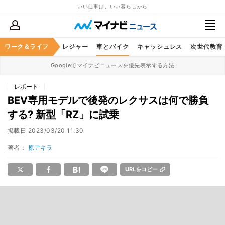
いい仕事は、いい暮らしから
ヘルスケア
ワーク＆ライフ
グルメ
レジャー
車とバイク
キャッシュレス
次世代教育
Googleでマイナビニュースを優先表示する方法
レポート
BEV専用モデルで後発のレクサスは何で勝負
する? 新型「RZ」に試乗
掲載日
2023/03/20 11:30
著者：
原アキラ
URLをコピー