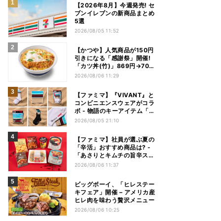
【2026年8月】今週発売! セ
ブンイレブンの新商品まとめ
5選
2026/08/05 11:52
【かつや】人気商品が150円
引きになる「感謝祭」開催!
「カツ丼(竹)」869円→704
円、「ロースカツ定食」913
2026/08/06 11:29
円→748円に - 8日間限定
【ファミマ】『VIVANT』と
コンビニエンスウェアがコラ
ボ - 物語のキーアイテム「別
班饅頭」も発売
2026/08/05 21:10
【ファミマ】社員が選ぶ夏の
「辛活」おすすめ商品は? -
「あさりとキムチの旨辛スン
ドゥブチゲ」「鬼金棒監修
2026/08/06 11:37
カラシビ焼き味噌らー麺」
「辛さがやみつき! ヤンニョ
ビッグボーイ、「ヒレステー
ムチキン」など
キフェア」開催 – アメリカ産
ヒレ肉を味わう贅沢メニュー
2026/08/06 10:25