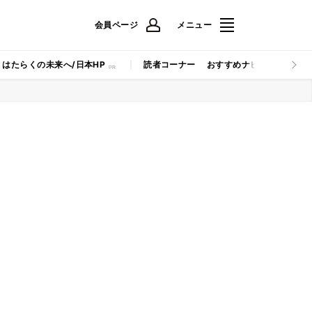
会員ページ
メニュー
はたらくの未来へ/日本HP
読者コーナー
おすすめナビ
マイナビB