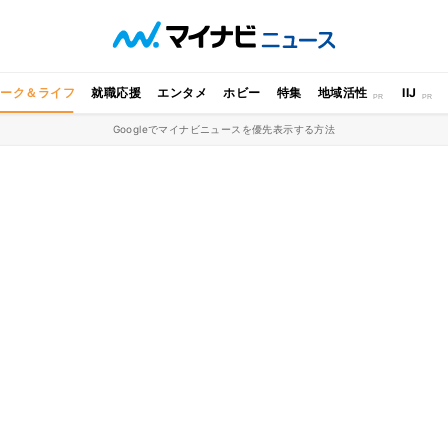
ワーク＆ライフ
就職応援
エンタメ
ホビー
特集
地域活性
IIJ
Googleでマイナビニュースを優先表示する方法