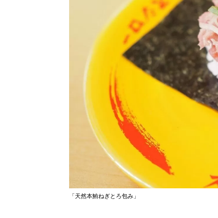
「天然本鮪ねぎとろ包み」