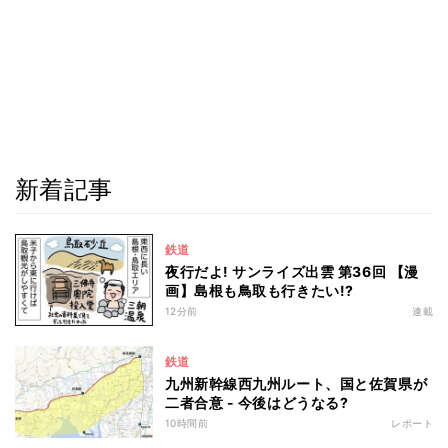
新着記事
鉄道
夜行だよ! サンライズ出雲 第36回 【漫
画】島根も鳥取も行きたい!?
12分前
連載
鉄道
九州新幹線西九州ルート、国と佐賀県が
二者合意 - 今後はどうなる?
10時間前
レポート