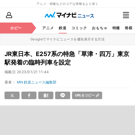
アニメ・特撮などのコアな情報をより深く
ホビー
アニメ
鉄道
コミック
おもちゃ
特撮
将棋
Googleでマイナビニュースを優先表示する方法
JR東日本、E257系の特急「草津・四万」東京
駅発着の臨時列車を設定
掲載日
2023/01/21 11:44
著者：
MN 鉄道ニュース編集部
URLをコピー