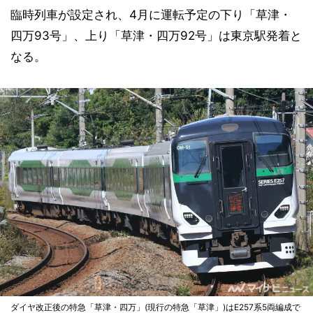
臨時列車が設定され、4月に運転予定の下り「草津・
四万93号」、上り「草津・四万92号」は東京駅発着と
なる。
ダイヤ改正後の特急「草津・四万」(現行の特急「草津」)はE257系5両編成で