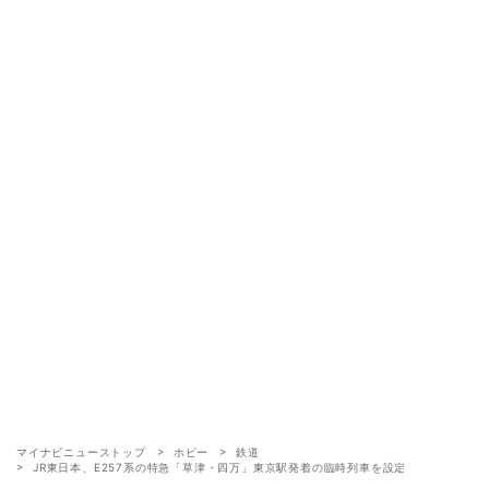
マイナビニューストップ
ホビー
鉄道
JR東日本、E257系の特急「草津・四万」東京駅発着の臨時列車を設定