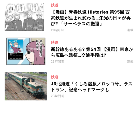
鉄道
【漫画】青春鉄道 Histories 第95回 西
武鉄道が生まれ変わる…栄光の日々が再
び? 「サーベラスの撤退」
11時間前
連載
鉄道
新幹線あるある? 第54回 【漫画】東京か
ら広島へ遠征…交通手段は?
23時間前
連載
鉄道
JR北海道「くしろ湿原ノロッコ号」ラス
トラン、記念ヘッドマークも
23時間前