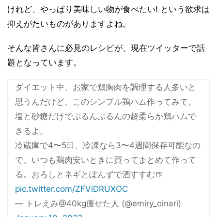
けれど、やっぱり美味しい物が食べたい! という欲求は
抑えがたいものがありますよね。
そんな皆さんに必見のレシピが、現在ツイッターで話
題となっています。
ダイエット中、お家で鶏胸肉を調理する人多いと
思うんだけど、このシンプル鶏ハム作ってみて。
塩と砂糖だけでぷるんぷるんの超柔らか鶏ハムで
きるよ。
冷蔵庫で4〜5日、冷凍なら3〜4週間保存可能なの
で、いつも鶏肉安いときに買ってまとめて作って
る。おろしとネギとぽんずで酒すすむ🍺
pic.twitter.com/ZFViDRUXOC
— トレえみ@40kg痩せた人 (@emiry_oinari)