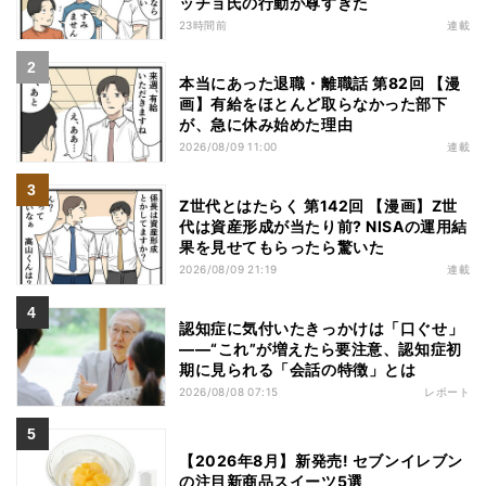
ッチョ氏の行動が尊すぎた
23時間前
連載
本当にあった退職・離職話 第82回 【漫
画】有給をほとんど取らなかった部下
が、急に休み始めた理由
2026/08/09 11:00
連載
Z世代とはたらく 第142回 【漫画】Z世
代は資産形成が当たり前? NISAの運用結
果を見せてもらったら驚いた
2026/08/09 21:19
連載
認知症に気付いたきっかけは「口ぐせ」
――“これ”が増えたら要注意、認知症初
期に見られる「会話の特徴」とは
2026/08/08 07:15
レポート
【2026年8月】新発売! セブンイレブン
の注目新商品スイーツ5選