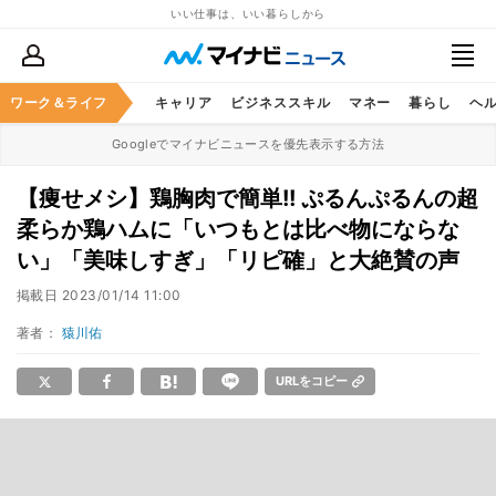
いい仕事は、いい暮らしから
ワーク＆ライフ
キャリア
ビジネススキル
マネー
暮らし
ヘ
Googleでマイナビニュースを優先表示する方法
【痩せメシ】鶏胸肉で簡単!! ぷるんぷるんの超
柔らか鶏ハムに「いつもとは比べ物にならな
い」「美味しすぎ」「リピ確」と大絶賛の声
掲載日
2023/01/14 11:00
著者：
猿川佑
URLをコピー