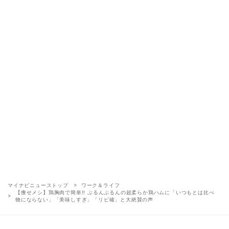
マイナビニューストップ
ワーク＆ライフ
【痩せメシ】鶏胸肉で簡単!! ぷるんぷるんの超柔らか鶏ハムに「いつもとは比べ
物にならない」「美味しすぎ」「リピ確」と大絶賛の声