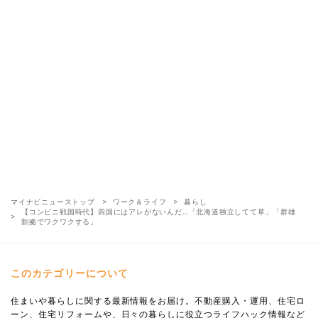
マイナビニューストップ
ワーク＆ライフ
暮らし
【コンビニ戦国時代】四国にはアレがないんだ…「北海道独立してて草」「群雄
割拠でワクワクする」
このカテゴリーについて
住まいや暮らしに関する最新情報をお届け。不動産購入・運用、住宅ロ
ーン、住宅リフォームや、日々の暮らしに役立つライフハック情報など