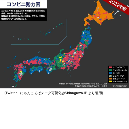
(Twitter にゃんこそばデータ可視化@ShinagawaJP より引用)