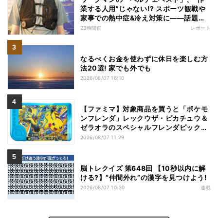
業する人用"じゃない!? スポーツ観戦や
家事での熱中症&冷え対策に――話題の
商品を徹底検証
23時間前
レポート
なるべくお金を使わずに休日を楽しむ方
法20選! 家でも外でも
2026/08/07 16:10
【ファミマ】対象商品を買うと「ポケモ
ンフレンダ」レックウザ・ピカチュウ＆
ゼラオラのスペシャルフレンダピックが
もらえるキャンペーン
2026/08/07 11:29
脳トレクイズ 第648回 【10秒以内に解
ける?】“仲間外れ”の漢字を見つけよう!
2026/08/07 10:30
連載