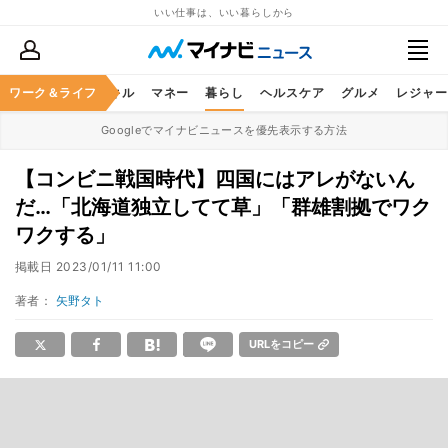
いい仕事は、いい暮らしから
ャリア
ワーク＆ライフ
ビジネススキル
マネー
暮らし
ヘルスケア
グルメ
レジャー
Googleでマイナビニュースを優先表示する方法
【コンビニ戦国時代】四国にはアレがないん
だ…「北海道独立してて草」「群雄割拠でワク
ワクする」
掲載日
2023/01/11 11:00
著者：
矢野タト
URLをコピー