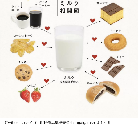
(Twitter カナイガ 9/16作品集発売＠shiragaigarashi より引用)