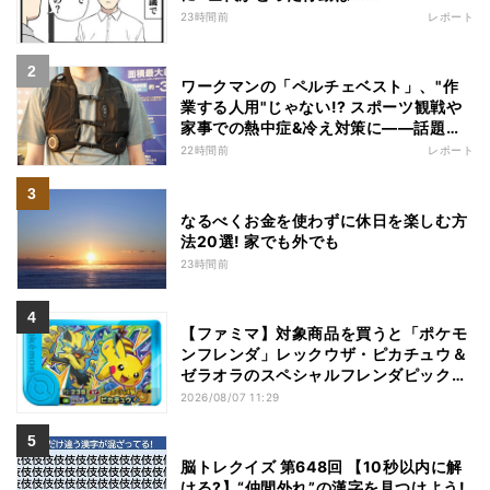
23時間前
レポート
ワークマンの「ペルチェベスト」、"作
業する人用"じゃない!? スポーツ観戦や
家事での熱中症&冷え対策に――話題の
商品を徹底検証
22時間前
レポート
なるべくお金を使わずに休日を楽しむ方
法20選! 家でも外でも
23時間前
【ファミマ】対象商品を買うと「ポケモ
ンフレンダ」レックウザ・ピカチュウ＆
ゼラオラのスペシャルフレンダピックが
もらえるキャンペーン
2026/08/07 11:29
脳トレクイズ 第648回 【10秒以内に解
ける?】“仲間外れ”の漢字を見つけよう!