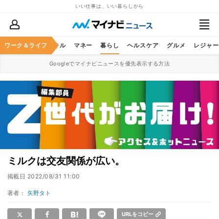
いい仕事は、いい暮らしから
ャリア
ワーク＆ライフ
ビジネススキル
マネー
暮らし
ヘルスケア
グルメ
レジャー
Googleでマイナビニュースを優先表示する方法
ミルクは交友関係が広い。
掲載日
2022/08/31 11:00
著者：
矢野タト
URLをコピー