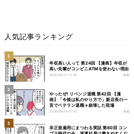
人気記事ランキング
年収高い人って 第24回 【漫画】年収が
高い先輩がコンビニATMを使わない理由
2026/08/07 21:28
連載
やったぜ! リベンジ退職 第42回 【漫
画】「今後は私のやり方で」新店長の一
言でベテラン退職→崩壊した現場
2026/08/04 07:00
連載
非正規雇用にまつわる実話 第60回 コン
プラ時代の今、派遣社員は働きやすくな