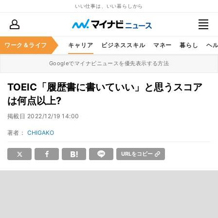
いい仕事は、いい暮らしから
ワーク＆ライフ
キャリア
ビジネススキル
マネー
暮らし
ヘ
Googleでマイナビニュースを優先表示する方法
TOEIC「履歴書に書いていい」と思うスコア
は何点以上?
掲載日
2022/12/19 14:00
著者：
CHIGAKO
URLをコピー