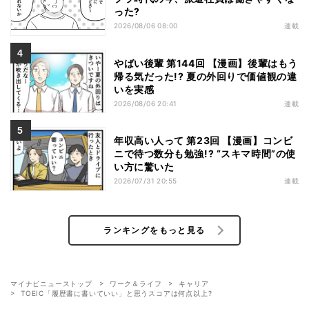
った?
2026/08/06 08:00
連載
やばい後輩 第144回 【漫画】後輩はもう
帰る気だった!? 夏の外回りで価値観の違
いを実感
2026/08/06 20:41
連載
年収高い人って 第23回 【漫画】コンビ
ニで待つ数分も勉強!? “スキマ時間”の使
い方に驚いた
2026/07/31 20:55
連載
ランキングをもっと見る
マイナビニューストップ
ワーク＆ライフ
キャリア
TOEIC「履歴書に書いていい」と思うスコアは何点以上?