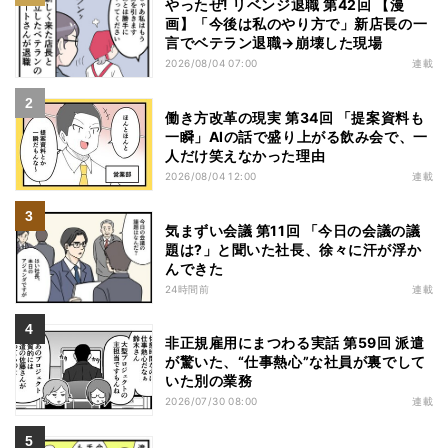
やったぜ! リベンジ退職 第42回 【漫
画】「今後は私のやり方で」新店長の一
言でベテラン退職→崩壊した現場
2026/08/04 07:00
連載
働き方改革の現実 第34回 「提案資料も
一瞬」AIの話で盛り上がる飲み会で、一
人だけ笑えなかった理由
2026/08/04 12:00
連載
気まずい会議 第11回 「今日の会議の議
題は?」と聞いた社長、徐々に汗が浮か
んできた
24時間前
連載
非正規雇用にまつわる実話 第59回 派遣
が驚いた、“仕事熱心”な社員が裏でして
いた別の業務
2026/07/30 08:00
連載