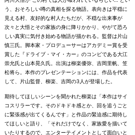
阿川大悟が“この村では人が喰われているらしい…”とい
う、おそろしい噂の真相を探る物語。表向きは平穏に
見える村、友好的な村人たちだが、不穏な出来事が
次々と大悟とその家族の身に降りかかり、やがて恐ろ
しい真実に気付き始める物語が描かれる。監督は片山
慎三氏。脚本家・プロデューサーはアカデミー賞を受
賞した『ドライブ・マイ・カー』のコンビである大江
崇允氏と山本晃久氏。出演は柳楽優弥、吉岡里帆、笠
松将ら。本作のプレゼンテーションには、作品を代表
して、片山監督、柳楽、吉岡の3人が登場した。
期待してほしいシーンを聞かれた柳楽は「本作はサイ
コスリラーです。そのドキドキ感とか、回を追うごと
に緊張感が出てくるんです」と作品の緊迫感に期待し
てほしいと語り、「それだけでなく、家族愛を描いて
いたりするので、エンターテイメントとして面白いと