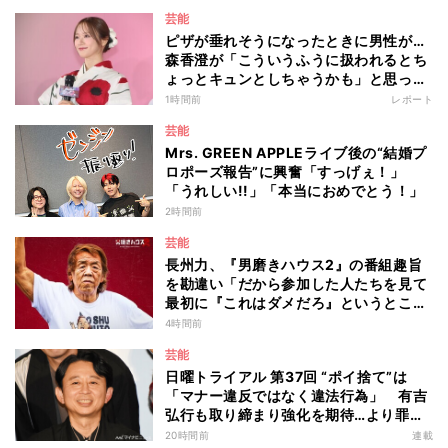
を解かなかったら今の幸せがなかった」
芸能
ピザが垂れそうになったときに男性が…
森香澄が「こういうふうに扱われるとち
ょっとキュンとしちゃうかも」と思った
出来事を語る
1時間前
レポート
芸能
Mrs. GREEN APPLEライブ後の“結婚プ
ロポーズ報告”に興奮「すっげぇ！」
「うれしい!!」「本当におめでとう！」
2時間前
芸能
長州力、『男磨きハウス2』の番組趣旨
を勘違い「だから参加した人たちを見て
最初に『これはダメだろ』というところ
からのスタートですね」
4時間前
芸能
日曜トライアル 第37回 “ポイ捨て”は
「マナー違反ではなく違法行為」 有吉
弘行も取り締まり強化を期待…より罪が
重くなる“ポイ捨て”とは 大垣優希弁護
20時間前
連載