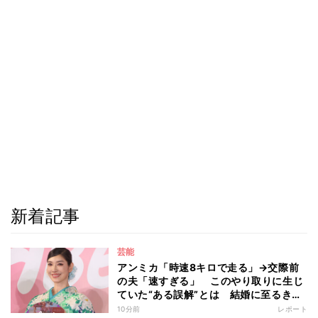
新着記事
芸能
アンミカ「時速8キロで走る」→交際前
の夫「速すぎる」 このやり取りに生じ
ていた“ある誤解”とは 結婚に至るきっ
かけとなったマラソンデート秘話「誤解
10分前
レポート