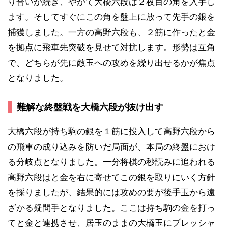
り合いが続き、やがて大橋六段は２枚目の角を入手し
ます。そしてすぐにこの角を盤上に放って先手の銀を
捕獲しました。一方の高野六段も、２筋に作ったと金
を拠点に飛車先突破を見せて対抗します。形勢は互角
で、どちらが先に敵玉への攻めを繰り出せるかが焦点
となりました。
難解な終盤戦を大橋六段が抜け出す
大橋六段が持ち駒の銀を１筋に投入して高野六段から
の飛車の成り込みを防いだ局面が、本局の終盤におけ
る分岐点となりました。一分将棋の秒読みに追われる
高野六段はと金を右に寄せてこの銀を取りにいく方針
を採りましたが、結果的には攻めの要が後手玉から遠
ざかる疑問手となりました。ここは持ち駒の金を打っ
てと金と連携させ、居玉のままの大橋玉にプレッシャ