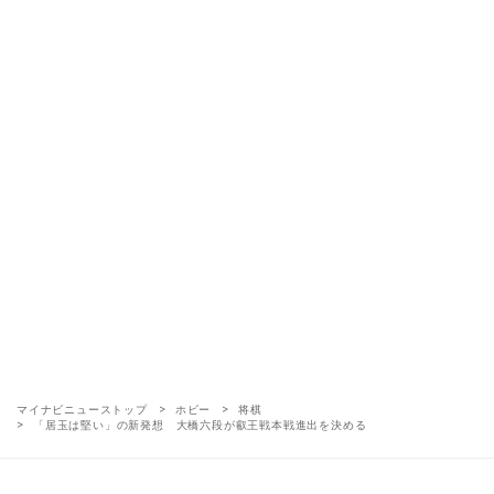
マイナビニューストップ
ホビー
将棋
「居玉は堅い」の新発想 大橋六段が叡王戦本戦進出を決める