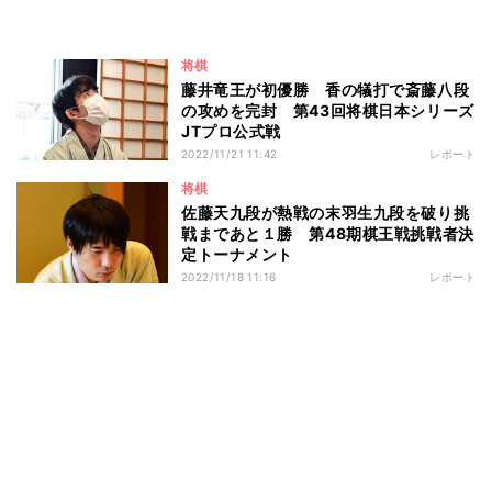
将棋
藤井竜王が初優勝 香の犠打で斎藤八段
の攻めを完封 第43回将棋日本シリーズ
JTプロ公式戦
2022/11/21 11:42
レポート
将棋
佐藤天九段が熱戦の末羽生九段を破り挑
戦まであと１勝 第48期棋王戦挑戦者決
定トーナメント
2022/11/18 11:16
レポート