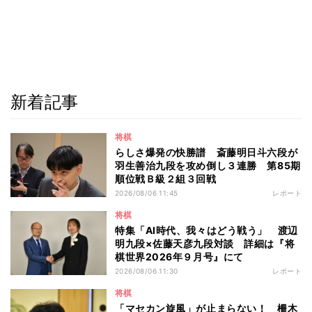
新着記事
将棋
らしさ爆発の快勝譜 斎藤明日斗六段が
羽生善治九段を攻め倒し３連勝 第85期
順位戦Ｂ級２組３回戦
2026/08/06 11:45
レポート
将棋
特集「AI時代、我々はどう戦う」 渡辺
明九段×佐藤天彦九段対談 詳細は『将
棋世界2026年９月号』にて
2026/08/06 11:30
レポート
将棋
「マセカン旋風」が止まらない！ 柵木