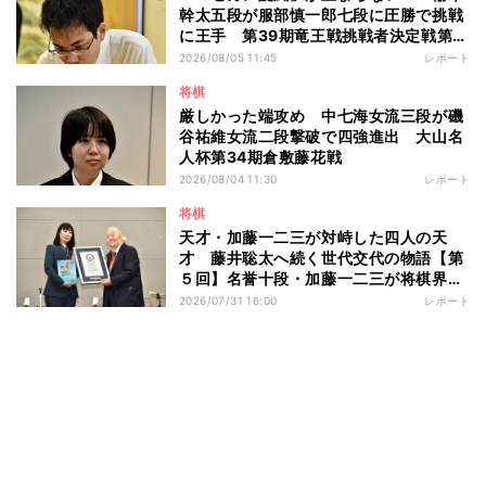
幹太五段が服部慎一郎七段に圧勝で挑戦
に王手 第39期竜王戦挑戦者決定戦第１
局
2026/08/05 11:45
レポート
将棋
厳しかった端攻め 中七海女流三段が磯
谷祐維女流二段撃破で四強進出 大山名
人杯第34期倉敷藤花戦
2026/08/04 11:30
レポート
将棋
天才・加藤一二三が対峙した四人の天
才 藤井聡太へ続く世代交代の物語【第
５回】名誉十段・加藤一二三が将棋界に
残したもの
2026/07/31 16:00
レポート