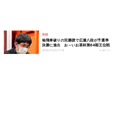
将棋
袖飛車破りの完勝譜で広瀬八段が予選準
決勝に進出 お～いお茶杯第64期王位戦
2022/11/22 11:15
レポート