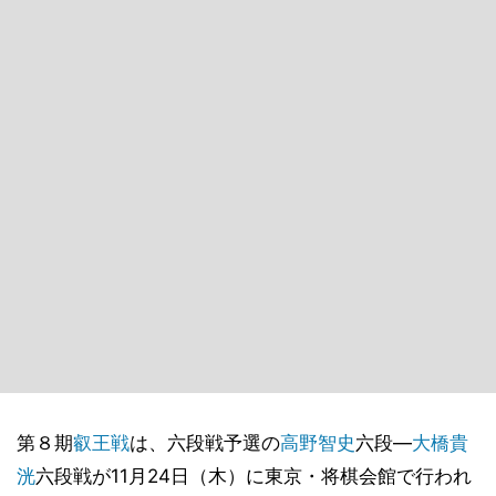
第８期
叡王戦
は、六段戦予選の
高野智史
六段―
大橋貴
洸
六段戦が11月24日（木）に東京・将棋会館で行われ