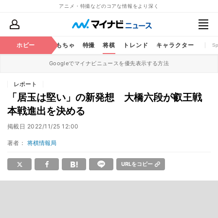
アニメ・特撮などのコアな情報をより深く
鉄道
コミック
ホビー
おもちゃ
特撮
将棋
トレンド
キャラクター
S
Googleでマイナビニュースを優先表示する方法
レポート
「居玉は堅い」の新発想 大橋六段が叡王戦
本戦進出を決める
掲載日
2022/11/25 12:00
著者：
将棋情報局
URLをコピー