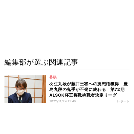
編集部が選ぶ関連記事
将棋
羽生九段が藤井王将への挑戦権獲得 豊
島九段の鬼手が不発に終わる 第72期
ALSOK杯王将戦挑戦者決定リーグ
2022/11/24 11:40
レポート