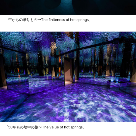
「空からの贈りもの〜The finiteness of hot springs」
「50年もの地中の旅〜The value of hot springs」