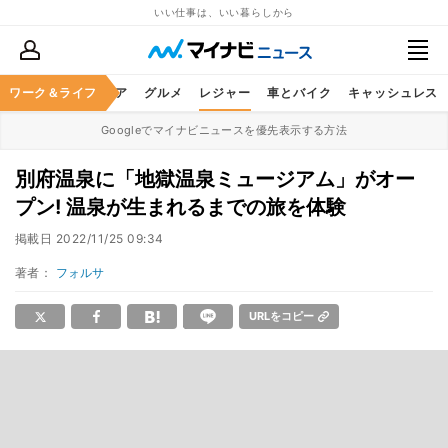
いい仕事は、いい暮らしから
暮らし
ワーク＆ライフ
ヘルスケア
グルメ
レジャー
車とバイク
キャッシュレス
Googleでマイナビニュースを優先表示する方法
別府温泉に「地獄温泉ミュージアム」がオー
プン! 温泉が生まれるまでの旅を体験
掲載日
2022/11/25 09:34
著者：
フォルサ
URLをコピー