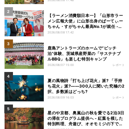
【ラーメン消費額日本一】「山形市ラー
メン広報大使」に山形出身のぱーてぃー
ちゃん・すがちゃん最高No.1が就任 -
「山ラー」の魅力を発信へ
2026/08/08 17:42
鹿島アントラーズのホームで“ピッチ
泊”体験、茨城県産野菜の「サステナブ
ルBBQ」も楽しむ特別キャンプ
2026/08/07 15:00
レポート
夏の風物詩「打ち上げ花火」派? 「手持
ち花火」派?――300人に聞いた究極の2
択、多数派はどっち?
2026/08/09 16:03
レポート
星のや京都、奥嵐山の秋を愛でる2泊3日
の滞在プログラム提供へ - 紅葉を模した
特別料理、舟遊び、オオモミジの下でお