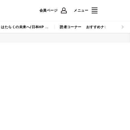
会員ページ
メニュー
はたらくの未来へ/日本HP
読者コーナー
おすすめナビ
マイナビB