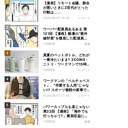
【漫画】リモート会議、都合
が悪いときにZ世代がとった
行動は......
2026/08/07 16:03
レポート
ウーバー配達員あるある 第
121回 【漫画】酷暑の“紫外
線対策”を徹底した配達員
が、数カ月後に絶句した理由
11時間前
連載
真夏のペットボトル、どれが
一番冷たいまま? 3COINS・
ニトリ・ワークマンで15時間
検証してみた
13時間前
レポート
ワークマンの「ペルチェベス
ト」、"作業する人用"じゃな
い!? スポーツ観戦や家事で
の熱中症&冷え対策に――話
2026/08/07 17:53
レポート
題の商品を徹底検証
パワーカップルも楽じゃない
第22回 【漫画】「海外でも
行っちゃう?」最高収益に喜
ぶ夫婦、直後に届いた“通知
11時間前
連載
書”で現実に戻された