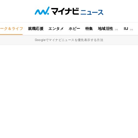
ワーク＆ライフ
就職応援
エンタメ
ホビー
特集
地域活性
IIJ
Googleでマイナビニュースを優先表示する方法