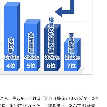
ろ、最も多い回答は「水回り掃除」(67.3%)で、2位
除」(61.3%)となった。「寝具洗い」(37.7%)は優先