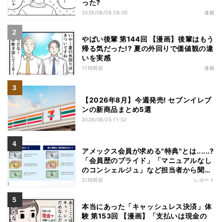
った?
2026/08/06 08:00
連載
やばい後輩 第144回 【漫画】後輩はもう
帰る気だった!? 夏の外回りで価値観の違
いを実感
17時間前
連載
【2026年8月】今週発売! セブンイレブ
ンの新商品まとめ5選
2026/08/05 11:52
アメックス会員が求める"特典"とは......?
「会員歴のプライド」「マニュアルなし
のコンシェルジュ」など担当者から聞い
た"裏話"も
21時間前
レポート
本当にあった「キャッシュレス決済」体
験 第153回 【漫画】「支払いは現金の