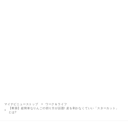
マイナビニューストップ
ワーク＆ライフ
【斬新】超簡単なりんごの切り方が話題! 皮を剥かなくていい「スターカット」
とは?