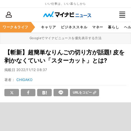
いい仕事は、いい暮らしから
ワーク＆ライフ
キャリア
ビジネススキル
マネー
暮らし
ヘ
Googleでマイナビニュースを優先表示する方法
【斬新】超簡単なりんごの切り方が話題! 皮を
剥かなくていい「スターカット」とは?
掲載日
2022/11/12 08:37
著者：
CHIGAKO
URLをコピー