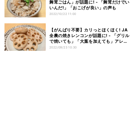
舞茸ごはん」が話題に! - 「舞茸だけでい
いんだ!」「おこげが良い」の声も
2022/10/22 11:00
【がんばり不要】カリっとほくほく! JA
全農の焼きレンコンが話題に! - 「グリル
で焼いても」「大葉を加えても」アレン
ジも続々
2022/09/23 10:30