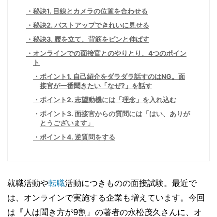
秘訣1. 目線とカメラの位置を合わせる
秘訣2. バストアップできれいに見せる
秘訣3. 腰を立て、背筋をピンと伸ばす
オンラインでの面接官とのやりとり、4つのポイン
ト
ポイント1. 自己紹介をダラダラ話すのはNG。面
接官が一番聞きたい「なぜ?」を話す
ポイント2. 志望動機には「理念」を入れ込む
ポイント3. 面接官からの質問には「はい、ありが
とうございます」
ポイント4. 逆質問をする
就職活動や
転職
活動につきものの面接試験。最近で
は、オンラインで実施する企業も増えています。今回
は『人は聞き方が9割』の著者の永松茂久さんに、オ