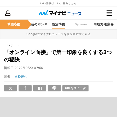
いい仕事は、いい暮らしから
仕事のゲンバ
就職応援
就活のホンネ
就活準備
内航海運業界
Sponsored
Googleでマイナビニュースを優先表示する方法
レポート
「オンライン面接」で第一印象を良くする3つ
の秘訣
掲載日
2022/10/20 07:56
著者：
永松茂久
URLをコピー