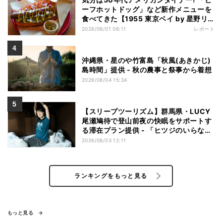
ーフホットドッグ」など新作メニューを
食べてきた【1955 東京ベイ by 星野リ
ゾート宿泊レポ】
2026/08/01 06:11
レポート
沖縄県・星のや竹富島「秋風(あきかじ)
島時間」提供 - 秋の農事と祭事から着想
2026/08/04 15:34
【スリープツーリズム】群馬県・LUCY
尾瀬鳩待で登山前夜の快眠をサポートす
る滞在プラン提供 - 「ヒツジのいらない
枕」とコラボ
2026/08/03 12:11
ランキングをもっと見る
もっと見る