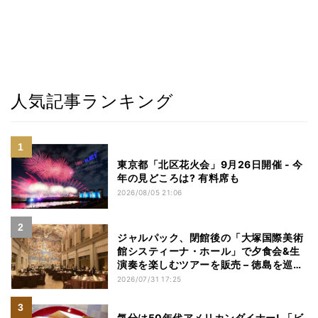
人気記事ランキング
東京都「北区花火会」9月26日開催 - 今
年の見どころは? 有料席も
2026/08/05 21:06
ジャルパック、閉館後の「大塚国際美術
館システィーナ・ホール」で夕食会&生
演奏を楽しむツアーを販売 – 徳島を巡る
5つのコース
2026/07/31 17:25
気分は50年代アメリカンダイナー! 「ビ