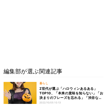
編集部が選ぶ関連記事
暮らし
Z世代が選ぶ「ハロウィンあるある」
TOP10、「本来の意味を知らない」「お
決まりのフレーズを忘れる」「渋谷など
都会には行きたくない」などがランクイ
2022/10/05 10:13
ン