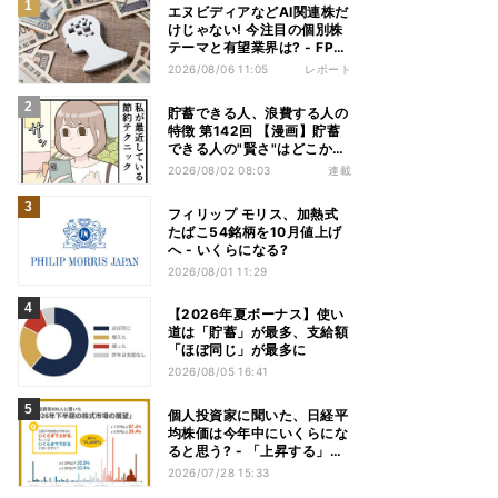
エヌビディアなどAI関連株だ
けじゃない! 今注目の個別株
テーマと有望業界は? - FP解
説
2026/08/06 11:05
レポート
貯蓄できる人、浪費する人の
特徴 第142回 【漫画】貯蓄
できる人の"賢さ"はどこか
ら? スーパーでの意外な習慣
2026/08/02 08:03
連載
フィリップ モリス、加熱式
たばこ54銘柄を10月値上げ
へ - いくらになる?
2026/08/01 11:29
【2026年夏ボーナス】使い
道は「貯蓄」が最多、支給額
「ほぼ同じ」が最多に
2026/08/05 16:41
個人投資家に聞いた、日経平
均株価は今年中にいくらにな
ると思う? - 「上昇する」は
7割、最多予想は
2026/07/28 15:33