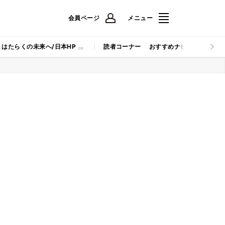
会員ページ
メニュー
はたらくの未来へ/日本HP
読者コーナー
おすすめナビ
マイナビB