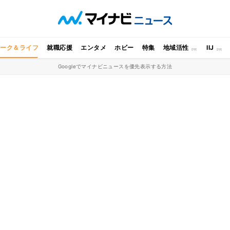
ワーク＆ライフ
就職応援
エンタメ
ホビー
特集
地域活性
IIJ
Googleでマイナビニュースを優先表示する方法