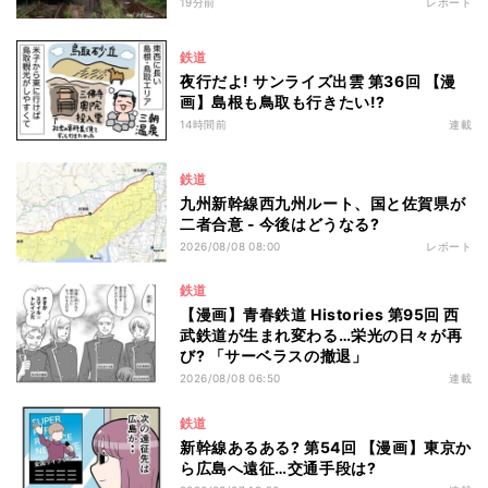
19分前
レポート
鉄道
夜行だよ! サンライズ出雲 第36回 【漫
画】島根も鳥取も行きたい!?
14時間前
連載
鉄道
九州新幹線西九州ルート、国と佐賀県が
二者合意 - 今後はどうなる?
2026/08/08 08:00
レポート
鉄道
【漫画】青春鉄道 Histories 第95回 西
武鉄道が生まれ変わる…栄光の日々が再
び? 「サーベラスの撤退」
2026/08/08 06:50
連載
鉄道
新幹線あるある? 第54回 【漫画】東京か
ら広島へ遠征…交通手段は?