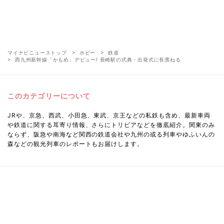
マイナビニューストップ
ホビー
鉄道
西九州新幹線「かもめ」デビュー! 長崎駅の式典・出発式に長濱ねる
このカテゴリーについて
JRや、京急、西武、小田急、東武、京王などの私鉄も含め、最新車両
や鉄道に関する耳寄り情報、さらにトリビアなどを徹底紹介。関東のみ
ならず、阪急や南海など関西の鉄道会社や九州の或る列車やゆふいんの
森などの観光列車のレポートもお届けします。