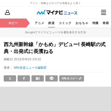
アニメ・特撮などのコアな情報をより深く
ホビー
アニメ
鉄道
コミック
おもちゃ
特撮
将棋
Googleでマイナビニュースを優先表示する方法
西九州新幹線「かもめ」デビュー! 長崎駅の式
典・出発式に長濱ねる
掲載日
2022/09/23 09:22
著者：
MN 鉄道ニュース編集部
URLをコピー