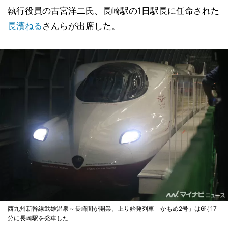
執行役員の古宮洋二氏、長崎駅の1日駅長に任命された
長濱ねる
さんらが出席した。
西九州新幹線武雄温泉～長崎間が開業。上り始発列車「かもめ2号」は6時17
分に長崎駅を発車した