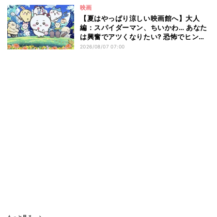
映画
【夏はやっぱり涼しい映画館へ】大人
編：スパイダーマン、ちいかわ… あなた
は興奮でアツくなりたい? 恐怖でヒンヤ
リしたい? - 編集部が注目する最新映画5
2026/08/07 07:00
選
もっと見る