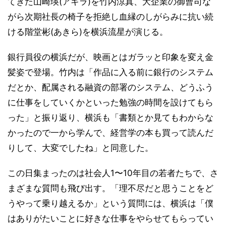
てきた山崎瑛(アキラ)を竹内涼真、大企業の御曹司な
がら次期社長の椅子を拒絶し血縁のしがらみに抗い続
ける階堂彬(あきら)を横浜流星が演じる。
銀行員役の横浜だが、映画とはガラッと印象を変え金
髪姿で登場。竹内は「作品に入る前に銀行のシステム
だとか、配属される融資の部署のシステム、どうふう
に仕事をしていくかといった勉強の時間を設けてもら
った」と振り返り、横浜も「書類とか見てもわからな
かったので一から学んで、経営学の本も買って読んだ
りして、大変でしたね」と同意した。
この日集まったのは社会人1〜10年目の若者たちで、さ
まざまな質問も飛び出す。「理不尽だと思うことをど
うやって乗り越えるか」という質問には、横浜は「僕
はありがたいことに好きな仕事をやらせてもらってい