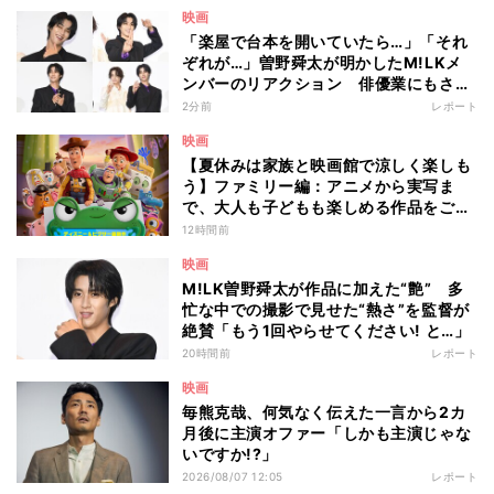
映画
「楽屋で台本を開いていたら…」「それ
ぞれが…」曽野舜太が明かしたM!LKメ
ンバーのリアクション 俳優業にもさら
なる意欲
2分前
レポート
映画
【夏休みは家族と映画館で涼しく楽しも
う】ファミリー編：アニメから実写ま
で、大人も子どもも楽しめる作品をご紹
介 - 編集部が注目する最新映画5選
12時間前
映画
M!LK曽野舜太が作品に加えた“艶” 多
忙な中での撮影で見せた“熱さ”を監督が
絶賛「もう1回やらせてください! と…」
20時間前
レポート
映画
毎熊克哉、何気なく伝えた一言から2カ
月後に主演オファー「しかも主演じゃな
いですか!?」
2026/08/07 12:05
レポート