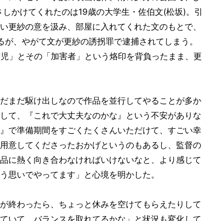
さしかけてくれたのは19歳の大学生・佐伯文(松坂)。引
い更紗の意を汲み、部屋に入れてくれた文のもとで、
るが、やがて文が更紗の誘拐罪で逮捕されてしまう。
女児」とその「加害者」という烙印を背負ったまま、更
だまだ駆け出しなので作品を並行してやることが多か
して、『これで大丈夫なのかな』という不安がありな
』で準備期間をすごくたくさんいただけて、すごい幸
用意してくださったおかげというのもあるし、監督の
品に熱く向き合わなければいけないなと、より感じて
う思いでやってます」と心境を明かした。
が終わったら、ちょっと休みを空けてもらえたりして
ていて、バランスを取れてるかな」と状況も変化して