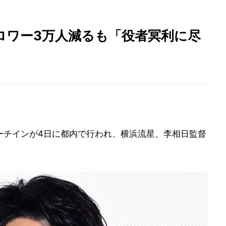
ロワー3万人減るも「役者冥利に尽
ィーチインが4日に都内で行われ、横浜流星、李相日監督