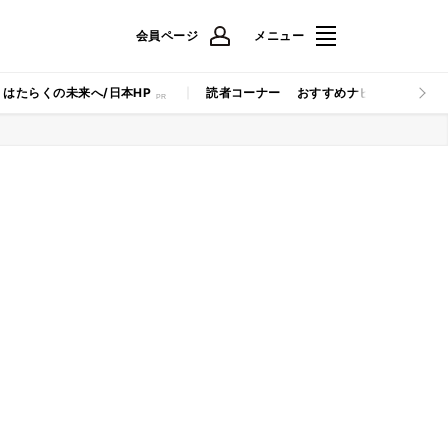
会員ページ
メニュー
はたらくの未来へ/日本HP
読者コーナー
おすすめナビ
マイナビB