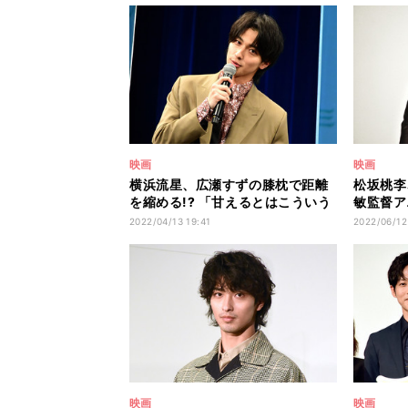
映画
映画
横浜流星、広瀬すずの膝枕で距離
松坂桃李
を縮める!? 「甘えるとはこういう
敏監督ア
ことか」
明かす
2022/04/13 19:41
2022/06/12
映画
映画