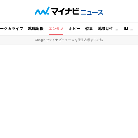
ワーク＆ライフ
就職応援
エンタメ
ホビー
特集
地域活性
IIJ
Googleでマイナビニュースを優先表示する方法