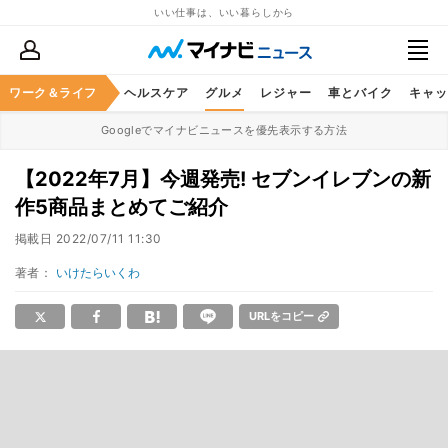
いい仕事は、いい暮らしから
ワーク＆ライフ
マネー
暮らし
ヘルスケア
グルメ
レジャー
車とバイク
キャッ
Googleでマイナビニュースを優先表示する方法
【2022年7月】今週発売! セブンイレブンの新
作5商品まとめてご紹介
掲載日
2022/07/11 11:30
著者：
いけたらいくわ
URLをコピー