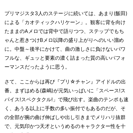
プリマジスタ3人のステージに続いては、あまり(飯田)
による「カオティックハリケーン」。観客に背を向け
たままのAメロでは背中で語りつつ、ステップでもち
ゃんと惹きつけBメロ以降の盛り上がりへのいい溜め
に。中盤～後半にかけて、曲の激しさに負けないパワ
フルな、ギュッと要素の濃く詰まった質の高いパフォ
ーマンスだったように思う。
さて、ここからは再び『プリ☆チャン』アイドルの出
番。まずはめる(森嶋)が元気いっぱいに「スペース!ス
パイス!スペクタクル!」で飛び出す。楽曲のテンポも速
く、あうる以上に手数の多い振付でもあるのだが、そ
の全部が腕の曲げ伸ばしや出し引きまでメリハリ抜群
で、元気印かつ天才というめるのキャラクター性を十