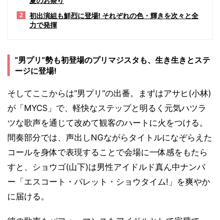
夏のお祭り
初出演組も鮮烈に登場! それぞれの色・輝きを次々と全
2
力で発揮
“男プリ”勢も初登場のプリマジスタも、生き生きとステ
ージに登場!
そしてここからは”男プリ”の出番。まずはアサヒ(小林)
が「MYCS」で、軽快なステップと明るく元気ハツラ
ツな歌声を通じて改めて観客のハートに火をつける。
間奏部分では、声出しNGながらタイトルになぞらえた
コールを身体で表現することで会場に一体感をもたら
すと、ショウゴ(山下)は男性アイドルド真ん中ナンバ
ー「エスコート・パレット・ショウタイム!」を爽やか
に届ける。