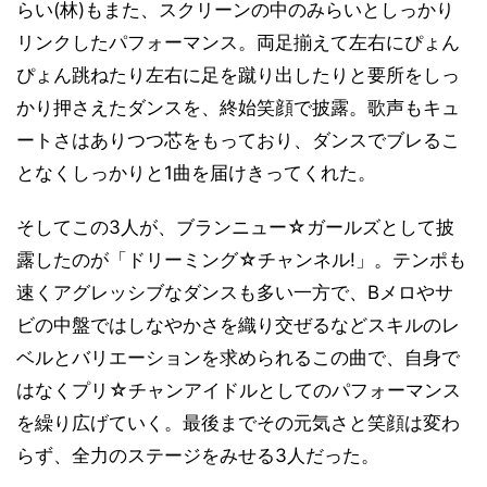
らい(林)もまた、スクリーンの中のみらいとしっかり
リンクしたパフォーマンス。両足揃えて左右にぴょん
ぴょん跳ねたり左右に足を蹴り出したりと要所をしっ
かり押さえたダンスを、終始笑顔で披露。歌声もキュ
ートさはありつつ芯をもっており、ダンスでブレるこ
となくしっかりと1曲を届けきってくれた。
そしてこの3人が、ブランニュー☆ガールズとして披
露したのが「ドリーミング☆チャンネル!」。テンポも
速くアグレッシブなダンスも多い一方で、Bメロやサ
ビの中盤ではしなやかさを織り交ぜるなどスキルのレ
ベルとバリエーションを求められるこの曲で、自身で
はなくプリ☆チャンアイドルとしてのパフォーマンス
を繰り広げていく。最後までその元気さと笑顔は変わ
らず、全力のステージをみせる3人だった。