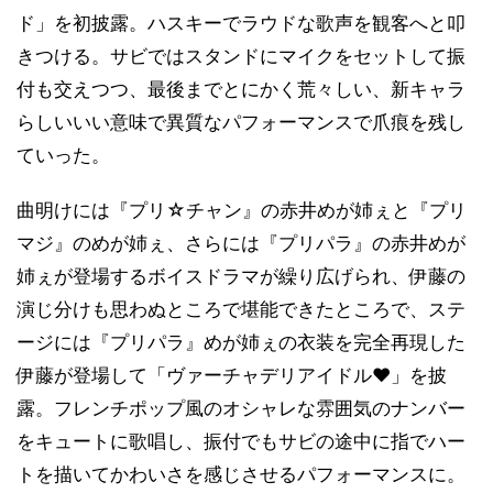
ド」を初披露。ハスキーでラウドな歌声を観客へと叩
きつける。サビではスタンドにマイクをセットして振
付も交えつつ、最後までとにかく荒々しい、新キャラ
らしいいい意味で異質なパフォーマンスで爪痕を残し
ていった。
曲明けには『プリ☆チャン』の赤井めが姉ぇと『プリ
マジ』のめが姉ぇ、さらには『プリパラ』の赤井めが
姉ぇが登場するボイスドラマが繰り広げられ、伊藤の
演じ分けも思わぬところで堪能できたところで、ステ
ージには『プリパラ』めが姉ぇの衣装を完全再現した
伊藤が登場して「ヴァーチャデリアイドル♥」を披
露。フレンチポップ風のオシャレな雰囲気のナンバー
をキュートに歌唱し、振付でもサビの途中に指でハー
トを描いてかわいさを感じさせるパフォーマンスに。