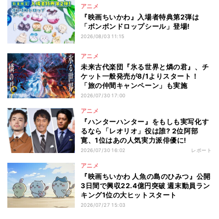
アニメ
『映画ちいかわ』入場者特典第2弾は
「ボンボンドロップシール」登場!
2026/08/03 11:15
アニメ
未来古代楽団『氷る世界と燐の君』、チ
ケット一般発売が8/1よりスタート！
「旅の仲間キャンペーン」も実施
2026/07/30 17:00
アニメ
『ハンターハンター』をもしも実写化す
るなら「レオリオ」役は誰? 2位阿部
寛、1位はあの人気実力派俳優に!
2026/07/30 16:02
レポート
アニメ
『映画ちいかわ 人魚の島のひみつ』公開
3日間で興収22.4億円突破 週末動員ラン
キング1位の大ヒットスタート
2026/07/27 15:03