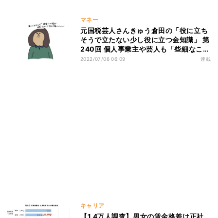
マネー
元国税芸人さんきゅう倉田の「役に立ち
そうで立たない少し役に立つ金知識」 第
240回 個人事業主や芸人も「些細なこ
と」を大切にするのは同じだと思う
2022/07/06 06:09
連載
キャリア
【1.4万人調査】男女の賃金格差は正社