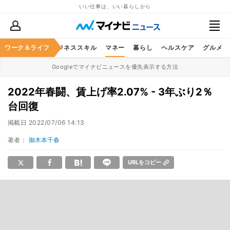
いい仕事は、いい暮らしから
ワーク＆ライフ
キャリア
ビジネススキル
マネー
暮らし
ヘルスケア
グルメ
Googleでマイナビニュースを優先表示する方法
2022年春闘、賃上げ率2.07% - 3年ぶり2％
台回復
掲載日
2022/07/06 14:13
著者：
御木本千春
URLをコピー