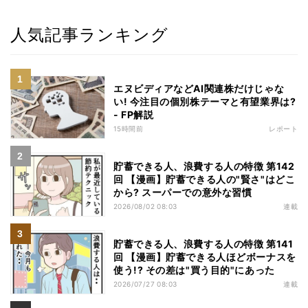
人気記事ランキング
エヌビディアなどAI関連株だけじゃな
い! 今注目の個別株テーマと有望業界は?
- FP解説
15時間前
レポート
貯蓄できる人、浪費する人の特徴 第142
回 【漫画】貯蓄できる人の"賢さ"はどこ
から? スーパーでの意外な習慣
2026/08/02 08:03
連載
貯蓄できる人、浪費する人の特徴 第141
回 【漫画】貯蓄できる人ほどボーナスを
使う!? その差は"買う目的"にあった
2026/07/27 08:03
連載