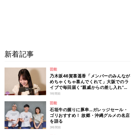
新着記事
芸能
乃木坂46賀喜遥香「メンバーのみんなが
めちゃくちゃ喜んでくれて」大阪でのラ
イブで毎回届く“親戚からの差し入れ”と
は？
1時間前
芸能
石垣牛の握りに豚串…ガレッジセール・
ゴリおすすめ！ 故郷・沖縄グルメの名店
を語る
3時間前