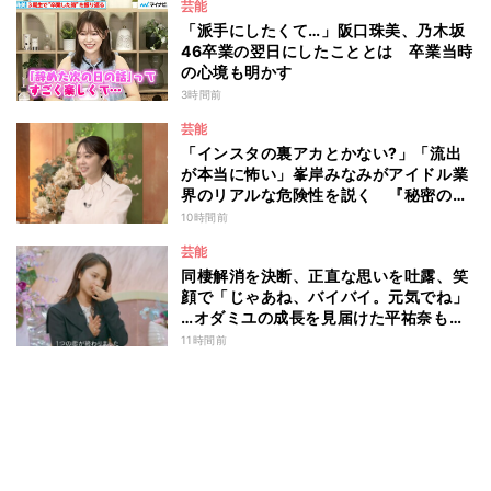
芸能
「派手にしたくて…」阪口珠美、乃木坂
46卒業の翌日にしたこととは 卒業当時
の心境も明かす
3時間前
芸能
「インスタの裏アカとかない?」「流出
が本当に怖い」峯岸みなみがアイドル業
界のリアルな危険性を説く 『秘密のマ
マ園』特別編
10時間前
芸能
同棲解消を決断、正直な思いを吐露、笑
顔で「じゃあね、バイバイ。元気でね」
…オダミユの成長を見届けた平祐奈も思
わず涙 『ガールオアレディ3』
11時間前