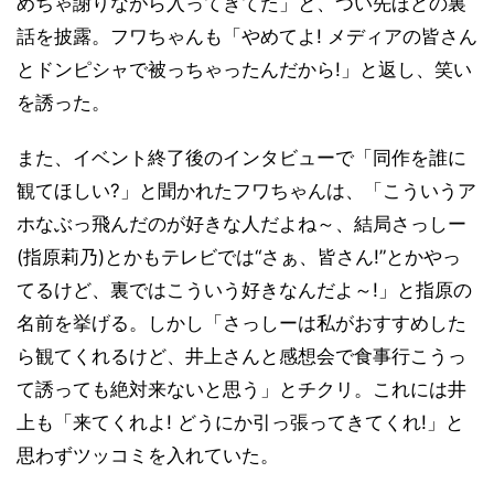
めちゃ謝りながら入ってきてた」と、つい先ほどの裏
話を披露。フワちゃんも「やめてよ! メディアの皆さん
とドンピシャで被っちゃったんだから!」と返し、笑い
を誘った。
また、イベント終了後のインタビューで「同作を誰に
観てほしい?」と聞かれたフワちゃんは、「こういうア
ホなぶっ飛んだのが好きな人だよね～、結局さっしー
(指原莉乃)とかもテレビでは“さぁ、皆さん!”とかやっ
てるけど、裏ではこういう好きなんだよ～!」と指原の
名前を挙げる。しかし「さっしーは私がおすすめした
ら観てくれるけど、井上さんと感想会で食事行こうっ
て誘っても絶対来ないと思う」とチクリ。これには井
上も「来てくれよ! どうにか引っ張ってきてくれ!」と
思わずツッコミを入れていた。