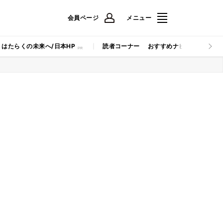
会員ページ
メニュー
はたらくの未来へ/日本HP
読者コーナー
おすすめナビ
マイナビB