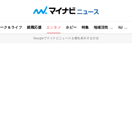
ワーク＆ライフ
就職応援
エンタメ
ホビー
特集
地域活性
IIJ
Googleでマイナビニュースを優先表示する方法