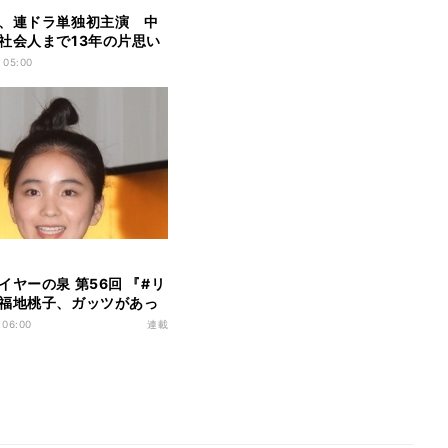
、連ドラ単独初主演 中
社会人まで13年の片思い
る
 05:00
イヤーの泉 第56回 『#リ
福地桃子、ガッツがあっ
ぞ、このヤロー!
 06:00
連載