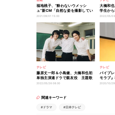
福地桃子、“酔わないウメッシ
大橋和也
ュ”新CM「自然な姿を撮影してい
学生から
ただけた」
を演じ切
2021/09/01 15:00
2022/05/03
テレビ
テレビ
藤原丈一郎＆小島健、大橋和也初
バイプレ
単独主演連ドラで親友役 主題歌
モラブ』
はなにわ男子
て可愛い
2022/05/26 08:00
2020/10/29
関連キーワード
#ドラマ
#日本テレビ