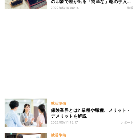
の印象で差が出る「簡単な」靴の手入れ
のコツ
2022/05/10 06:14
連載
就活準備
保険業界とは? 業種や職種、メリット・
デメリットを解説
2022/05/11 15:17
レポート
就活準備