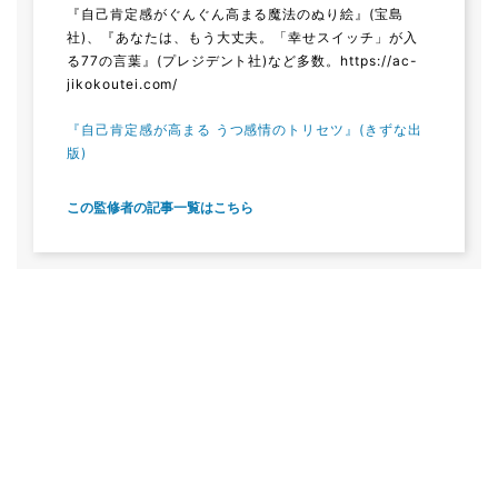
『自己肯定感がぐんぐん高まる魔法のぬり絵』(宝島
社)、『あなたは、もう大丈夫。「幸せスイッチ」が入
る77の言葉』(プレジデント社)など多数。https://ac-
jikokoutei.com/
『自己肯定感が高まる うつ感情のトリセツ』(きずな出
版)
この監修者の記事一覧はこちら