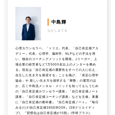
中島輝
なかしまてる
心理カウンセラー。「トリエ」代表。「自己肯定感アカ
デミー」代表。心理学、脳科学、NLPなどの手法を用
い、独自のコーチングメソッドを開発。Jリーガー、上
場企業の経営者など1万5000名以上のメンターを務め
る。現在は「自己肯定感の重要性をすべての人に伝え、
自立した生き方を推奨する」ことを掲げ、「肯定心理学
協会」や 新しい生き方を探求する「輝塾」の運営のほ
か、広く中島流メンタル・メソッドを知ってもらうため
の「自己肯定感カウンセラー講座」「自己肯定感ノート
講座」「自己肯定感コーチング講座」などを主催。著書
に『自己肯定感の教科書』『自己肯定感ノート』『毎日
みるだけ!自己肯定感365日BOOK』(SBクリエイティ
ブ)、『習慣化は自己肯定感が10割』(学研プラス)、