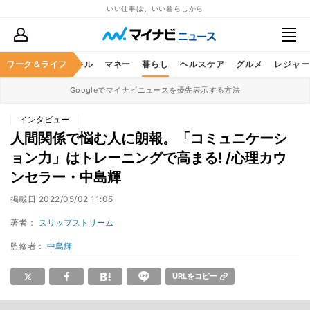
いい仕事は、いい暮らしから
ャリア
ワーク＆ライフ
ビジネススキル
マネー
暮らし
ヘルスケア
グルメ
レジャー
Googleでマイナビニュースを優先表示する方法
インタビュー
人間関係で悩む人に朗報。「コミュニケーシ
ョン力」はトレーニングで高まる! /心理カウ
ンセラー・中島輝
掲載日
2022/05/02 11:05
著者：
スリップストリーム
監修者：
中島輝
URLをコピー