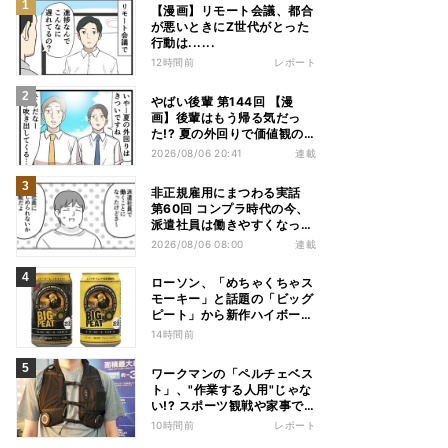
【漫画】リモート会議、都合
が悪いときにZ世代がとった
行動は......
12時間前
レポート
やばい後輩 第144回 【漫
画】後輩はもう帰る気だっ
た!? 夏の外回りで価値観の
違いを実感
2026/08/06 20:41
連載
非正規雇用にまつわる実話
第60回 コンプラ時代の今、
派遣社員は働きやすくなっ
た?
2026/08/06 08:00
連載
ローソン、「めちゃくちゃス
モーキー」と話題の「ビッグ
ピート」から新作ハイボール
缶＆ミニボトル発売
14時間前
ワークマンの「ペルチェベス
ト」、"作業する人用"じゃな
い!? スポーツ観戦や家事で
の熱中症&冷え対策に――話
10時間前
レポート
題の商品を徹底検証