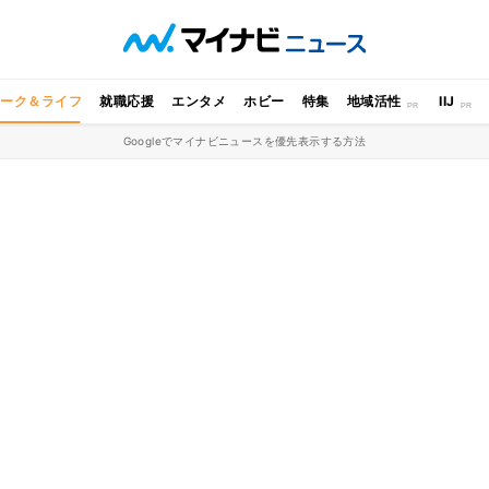
ワーク＆ライフ
就職応援
エンタメ
ホビー
特集
地域活性
IIJ
Googleでマイナビニュースを優先表示する方法