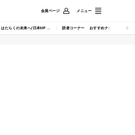
会員ページ
メニュー
はたらくの未来へ/日本HP
読者コーナー
おすすめナビ
マイナビB